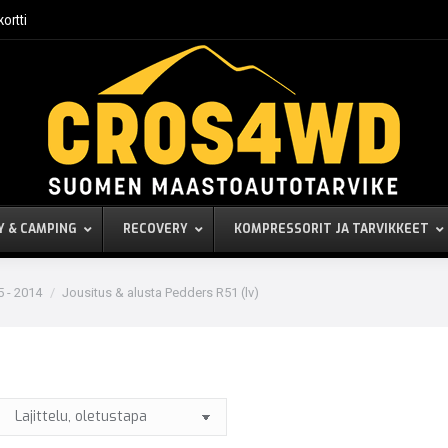
kortti
Y & CAMPING
RECOVERY
KOMPRESSORIT JA TARVIKKEET
5 - 2014
Jousitus & alusta Pedders R51 (lv)