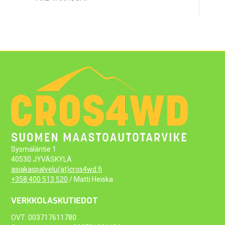
Sysmäläntie 1
40530 JYVÄSKYLÄ
asiakaspalvelu(at)cros4wd.fi
+358 400 513 520
/ Matti Heiska
VERKKOLASKUTIEDOT
OVT: 003717611780