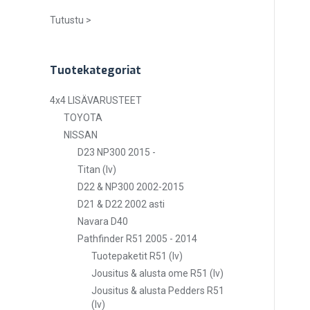
Tutustu >
Tuotekategoriat
4x4 LISÄVARUSTEET
TOYOTA
NISSAN
D23 NP300 2015 -
Titan (lv)
D22 & NP300 2002-2015
D21 & D22 2002 asti
Navara D40
Pathfinder R51 2005 - 2014
Tuotepaketit R51 (lv)
Jousitus & alusta ome R51 (lv)
Jousitus & alusta Pedders R51
(lv)