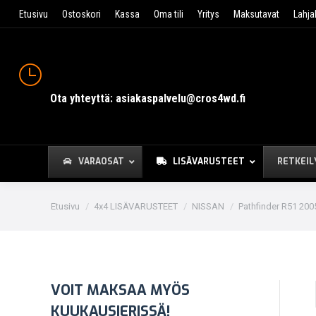
Etusivu
Ostoskori
Kassa
Oma tili
Yritys
Maksutavat
Lahja
Ota yhteyttä: asiakaspalvelu@cros4wd.fi
VARAOSAT
LISÄVARUSTEET
RETKEIL
You are here:
Etusivu
4x4 LISÄVARUSTEET
NISSAN
Pathfinder R51 200
VOIT MAKSAA MYÖS
KUUKAUSIERISSÄ!