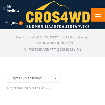
Etsi
Search:
tuotteita
0,00
€
0
You are here:
Etusivu
4x4 LISÄVARUSTEET
NISSAN
Qashqai
Yleistarvikkeet qashqai (lv)
YLEISTARVIKKEET QASHQAI (LV)
Näytetään tulokset 1–12 / 20