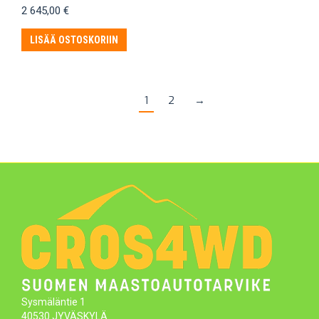
2 645,00
€
LISÄÄ OSTOSKORIIN
1
2
→
Sysmäläntie 1
40530 JYVÄSKYLÄ