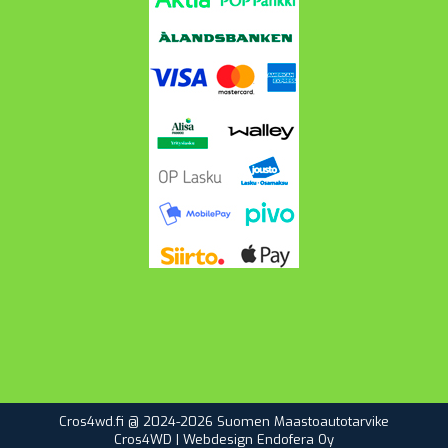
Cros4wd.fi @ 2024-2026 Suomen Maastoautotarvike
Cros4WD | Webdesign
Endofera Oy