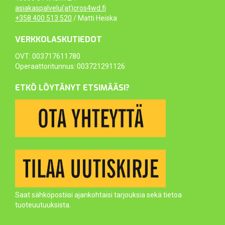
asiakaspalvelu(at)cros4wd.fi
+358 400 513 520
/ Matti Heiska
VERKKOLASKUTIEDOT
OVT: 003717611780
Operaattoritunnus: 003721291126
ETKÖ LÖYTÄNYT ETSIMÄÄSI?
Saat sähköpostiisi ajankohtaisi tarjouksia sekä tietoa
tuoteuutuuksista.