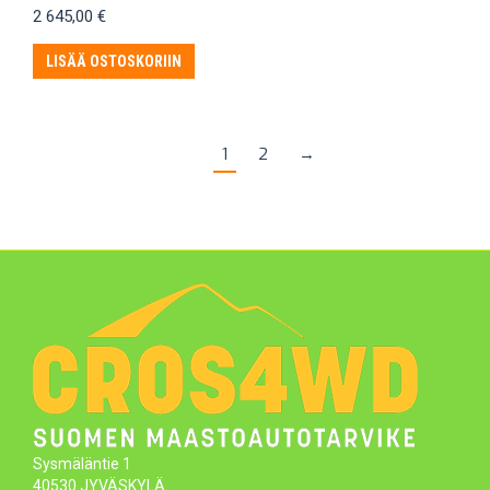
2 645,00
€
LISÄÄ OSTOSKORIIN
1
2
→
Sysmäläntie 1
40530 JYVÄSKYLÄ