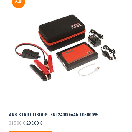
Ale!
ARB STARTTIBOOSTERI 24000mAh 10500095
Alkuperäinen
Nykyinen
315,00
€
295,00
€
hinta
hinta