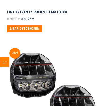
LINX KYTKENTÄJÄRJESTELMÄ LX100
Alkuperäinen
Nykyinen
675,00
€
573,75
€
hinta
hinta
oli:
on:
LISÄÄ OSTOSKORIIN
675,00 €.
573,75 €.
Ale!