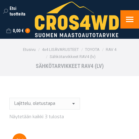
Etsi
Search:
tuotteita
0,00
€
0
You are here:
Etusivu
4x4 LISÄVARUSTEET
TOYOTA
RAV 4
Sähkötarvikkeet RAV4 (lv)
SÄHKÖTARVIKKEET RAV4 (LV)
Näytetään kaikki 3 tulosta