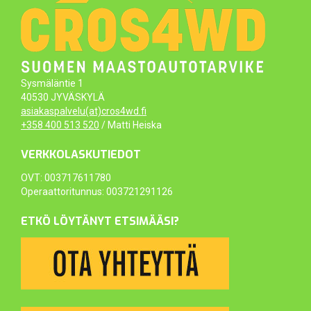
Sysmäläntie 1
40530 JYVÄSKYLÄ
asiakaspalvelu(at)cros4wd.fi
+358 400 513 520
/ Matti Heiska
VERKKOLASKUTIEDOT
OVT: 003717611780
Operaattoritunnus: 003721291126
ETKÖ LÖYTÄNYT ETSIMÄÄSI?