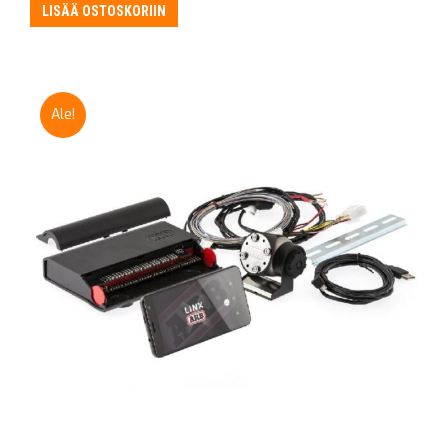
oli:
on:
LISÄÄ OSTOSKORIIN
315,00 €.
295,00 €.
Ale!