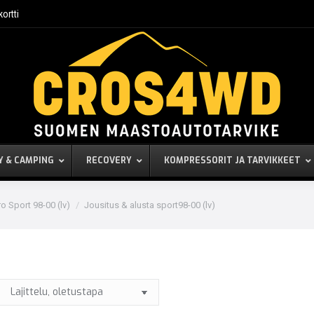
kortti
Y & CAMPING
RECOVERY
KOMPRESSORIT JA TARVIKKEET
o Sport 98-00 (lv)
Jousitus & alusta sport98-00 (lv)