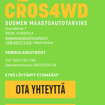
Sysmäläntie 1
40530 JYVÄSKYLÄ
asiakaspalvelu(at)cros4wd.fi
+358 400 513 520
/ Matti Heiska
VERKKOLASKUTIEDOT
OVT: 003717611780
Operaattoritunnus: 003721291126
ETKÖ LÖYTÄNYT ETSIMÄÄSI?