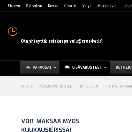
Etusivu
Ostoskori
Kassa
Oma tili
Yritys
Maksutavat
Lahja
Ota yhteyttä: asiakaspalvelu@cros4wd.fi
VARAOSAT
LISÄVARUSTEET
RETKEIL
You are here:
Etusivu
4x4 LISÄVARUSTEET
MITSUBISHI
Pajero / Monter
VOIT MAKSAA MYÖS
KUUKAUSIERISSÄ!