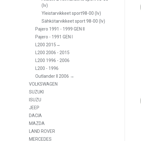
(lv)
Yleistarvikkeet sport98-00 (lv)
Sähkötarvikkeet sport 98-00 (lv)
Pajero 1991 - 1999 GEN II
Pajero - 1991 GEN I
L200 2015→
L200 2006 - 2015
L200 1996 - 2006
L200 - 1996
Outlander II 2006 →
VOLKSWAGEN
SUZUKI
ISUZU
JEEP
DACIA
MAZDA
LAND ROVER
MERCEDES