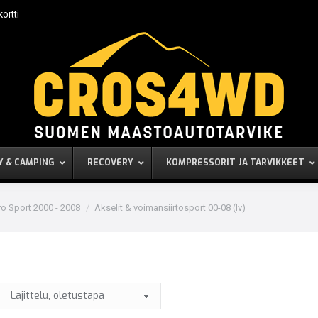
kortti
Y & CAMPING
RECOVERY
KOMPRESSORIT JA TARVIKKEET
ro Sport 2000 - 2008
Akselit & voimansiirtosport 00-08 (lv)