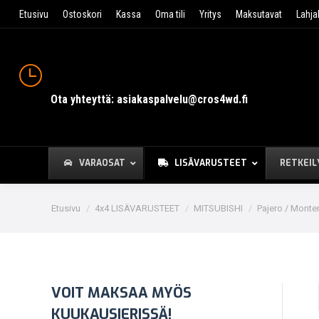
Etusivu
Ostoskori
Kassa
Oma tili
Yritys
Maksutavat
Lahja
Ota yhteyttä: asiakaspalvelu@cros4wd.fi
VARAOSAT
LISÄVARUSTEET
RETKEIL
You are here:
Etusivu
4x4 LISÄVARUSTEET
MITSUBISHI
Pajero / Monte
VOIT MAKSAA MYÖS
KUUKAUSIERISSÄ!