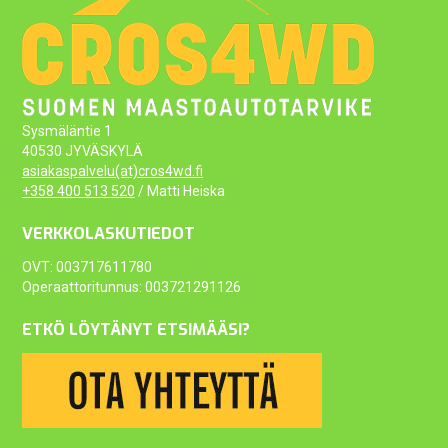
Sysmäläntie 1
40530 JYVÄSKYLÄ
asiakaspalvelu(at)cros4wd.fi
+358 400 513 520
/ Matti Heiska
VERKKOLASKUTIEDOT
OVT: 003717611780
Operaattoritunnus: 003721291126
ETKÖ LÖYTÄNYT ETSIMÄÄSI?