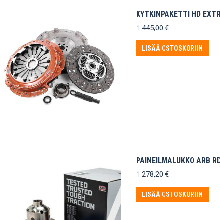
KYTKINPAKETTI HD EXT
1 445,00
€
LISÄÄ OSTOSKORIIN
PAINEILMALUKKO ARB R
1 278,20
€
LISÄÄ OSTOSKORIIN