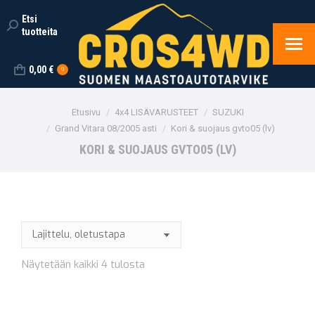
Etsi
Search:
tuotteita
0,00
€
0
You are here:
Etusivu
4x4 LISÄVARUSTEET
SUZUKI
Grand Vitara 08/2005 asti
Kori & suojaus gvto05 (lv)
KORI & SUOJAUS GVTO05 (LV)
Näytetään kaikki 4 tulosta