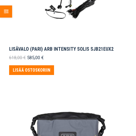
LISÄVALO (PARI) ARB INTENSITY SOLIS SJB21EUX2
Alkuperäinen
Nykyinen
618,00
€
585,00
€
hinta
hinta
oli:
on:
LISÄÄ OSTOSKORIIN
618,00 €.
585,00 €.