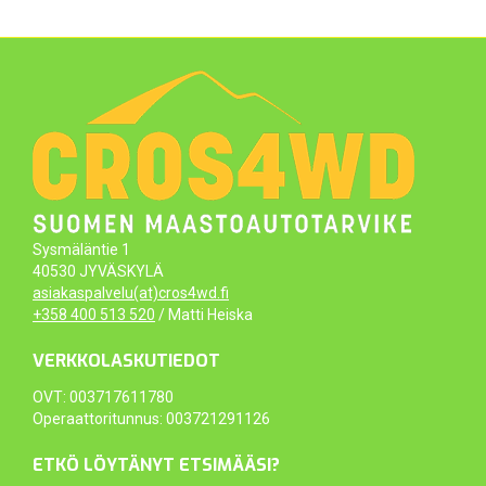
Sysmäläntie 1
40530 JYVÄSKYLÄ
asiakaspalvelu(at)cros4wd.fi
+358 400 513 520
/ Matti Heiska
VERKKOLASKUTIEDOT
OVT: 003717611780
Operaattoritunnus: 003721291126
ETKÖ LÖYTÄNYT ETSIMÄÄSI?