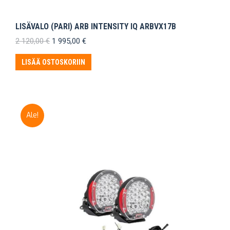
LISÄVALO (PARI) ARB INTENSITY IQ ARBVX17B
Alkuperäinen
Nykyinen
2 120,00
€
1 995,00
€
hinta
hinta
oli:
on:
LISÄÄ OSTOSKORIIN
2
1
120,00 €.
995,00 €.
Ale!