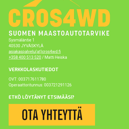
Sysmäläntie 1
40530 JYVÄSKYLÄ
asiakaspalvelu(at)cros4wd.fi
+358 400 513 520
/ Matti Heiska
VERKKOLASKUTIEDOT
OVT: 003717611780
Operaattoritunnus: 003721291126
ETKÖ LÖYTÄNYT ETSIMÄÄSI?