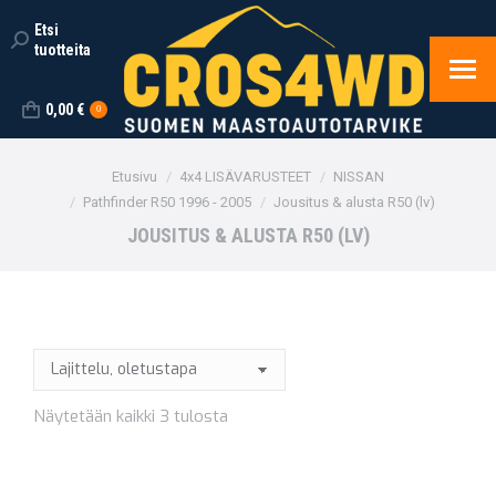
Etsi
Search:
tuotteita
0,00
€
0
You are here:
Etusivu
4x4 LISÄVARUSTEET
NISSAN
Pathfinder R50 1996 - 2005
Jousitus & alusta R50 (lv)
JOUSITUS & ALUSTA R50 (LV)
Näytetään kaikki 3 tulosta