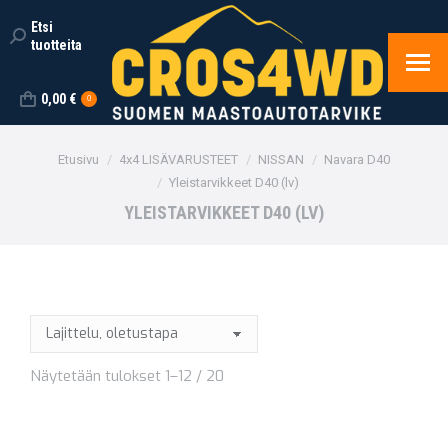
Etsi
Search:
tuotteita
0,00
€
0
You are here:
Etusivu
4x4 LISÄVARUSTEET
NISSAN
Navara D40
Yleistarvikkeet D40 (lv)
YLEISTARVIKKEET D40 (LV)
Näytetään tulokset 1–12 / 20