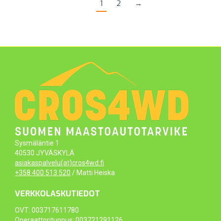
1
2
→
Sysmäläntie 1
40530 JYVÄSKYLÄ
asiakaspalvelu(at)cros4wd.fi
+358 400 513 520
/ Matti Heiska
VERKKOLASKUTIEDOT
OVT: 003717611780
Operaattoritunnus: 003721291126