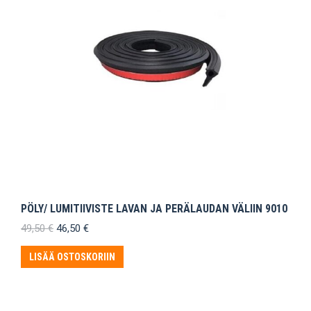
PÖLY/ LUMITIIVISTE LAVAN JA PERÄLAUDAN VÄLIIN 9010
Alkuperäinen
Nykyinen
49,50
€
46,50
€
hinta
hinta
oli:
on:
LISÄÄ OSTOSKORIIN
49,50 €.
46,50 €.