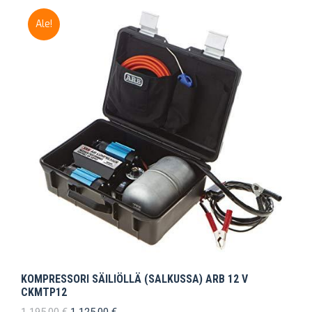
Ale!
KOMPRESSORI SÄILIÖLLÄ (SALKUSSA) ARB 12 V
CKMTP12
Alkuperäinen
Nykyinen
1 195,00
€
1 125,00
€