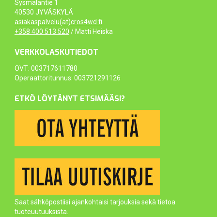
Sysmäläntie 1
40530 JYVÄSKYLÄ
asiakaspalvelu(at)cros4wd.fi
+358 400 513 520
/ Matti Heiska
VERKKOLASKUTIEDOT
OVT: 003717611780
Operaattoritunnus: 003721291126
ETKÖ LÖYTÄNYT ETSIMÄÄSI?
Saat sähköpostiisi ajankohtaisi tarjouksia sekä tietoa
tuoteuutuuksista.