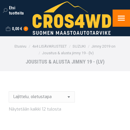
Etsi
Search:
tuotteita
0,00
€
0
You are here:
Etusivu
4x4 LISÄVARUSTEET
SUZUKI
Jimny 2019 on
Jousitus & alusta jimny 19 - (lv)
JOUSITUS & ALUSTA JIMNY 19 - (LV)
Näytetään kaikki 12 tulosta