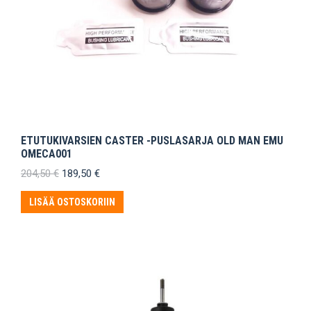
ETUTUKIVARSIEN CASTER -PUSLASARJA OLD MAN EMU
OMECA001
Alkuperäinen
Nykyinen
204,50
€
189,50
€
hinta
hinta
oli:
on:
LISÄÄ OSTOSKORIIN
204,50 €.
189,50 €.