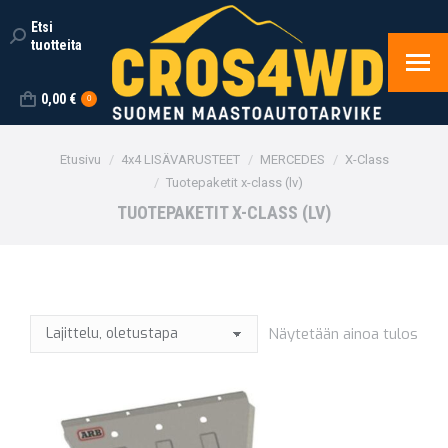
Etsi
Search:
tuotteita
0,00
€
0
You are here:
Etusivu
4x4 LISÄVARUSTEET
MERCEDES
X-Class
Tuotepaketit x-class (lv)
TUOTEPAKETIT X-CLASS (LV)
Näytetään ainoa tulos