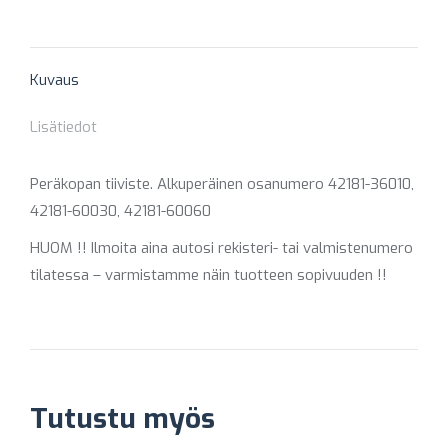
on
on
on
on
on
X
Pinterest
Facebook
LinkedIn
WhatsApp
Kuvaus
Lisätiedot
Peräkopan tiiviste. Alkuperäinen osanumero 42181-36010,
42181-60030, 42181-60060
HUOM !! Ilmoita aina autosi rekisteri- tai valmistenumero
tilatessa – varmistamme näin tuotteen sopivuuden !!
Tutustu myös