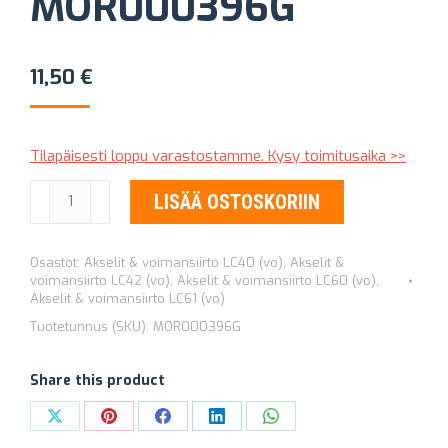
MOR000396G
11,50
€
Tilapäisesti loppu varastostamme. Kysy toimitusaika >>
PERÄMURIKAN
LISÄÄ OSTOSKORIIN
TIIVISTE
TOYOTA
Osastot:
Akselit & voimansiirto LC40 (vo)
,
Akselit &
MOR000396G
voimansiirto LC42 (vo)
,
Akselit & voimansiirto LC60 (vo)
,
määrä
Akselit & voimansiirto LC61 (vo)
Tuotetunnus (SKU):
MOR000396G
Share this product
Share
Share
Share
Share
Share