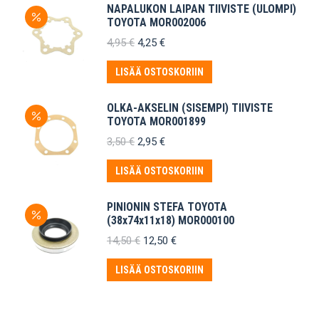
NAPALUKON LAIPAN TIIVISTE (ULOMPI)
TOYOTA MOR002006
Alkuperäinen
Nykyinen
4,95
€
4,25
€
hinta
hinta
oli:
on:
LISÄÄ OSTOSKORIIN
4,95 €.
4,25 €.
OLKA-AKSELIN (SISEMPI) TIIVISTE
TOYOTA MOR001899
Alkuperäinen
Nykyinen
3,50
€
2,95
€
hinta
hinta
oli:
on:
LISÄÄ OSTOSKORIIN
3,50 €.
2,95 €.
PINIONIN STEFA TOYOTA
(38x74x11x18) MOR000100
Alkuperäinen
Nykyinen
14,50
€
12,50
€
hinta
hinta
oli:
on:
LISÄÄ OSTOSKORIIN
14,50 €.
12,50 €.