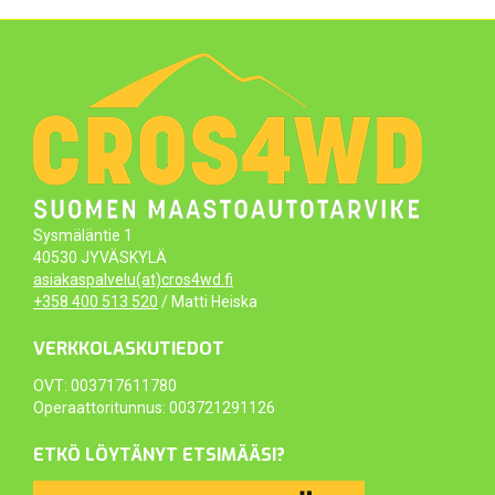
Sysmäläntie 1
40530 JYVÄSKYLÄ
asiakaspalvelu(at)cros4wd.fi
+358 400 513 520
/ Matti Heiska
VERKKOLASKUTIEDOT
OVT: 003717611780
Operaattoritunnus: 003721291126
ETKÖ LÖYTÄNYT ETSIMÄÄSI?