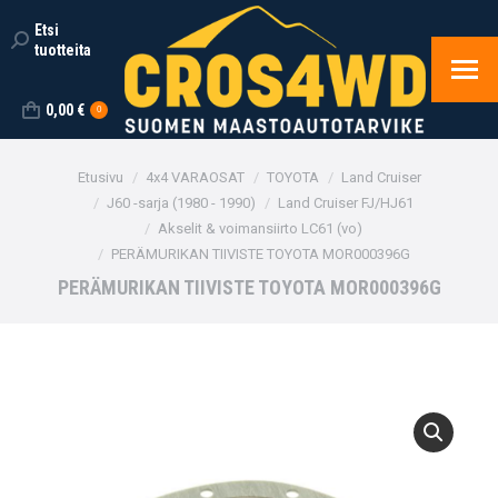
Etsi
Search:
tuotteita
0,00
€
0
You are here:
Etusivu
4x4 VARAOSAT
TOYOTA
Land Cruiser
J60 -sarja (1980 - 1990)
Land Cruiser FJ/HJ61
Akselit & voimansiirto LC61 (vo)
PERÄMURIKAN TIIVISTE TOYOTA MOR000396G
PERÄMURIKAN TIIVISTE TOYOTA MOR000396G