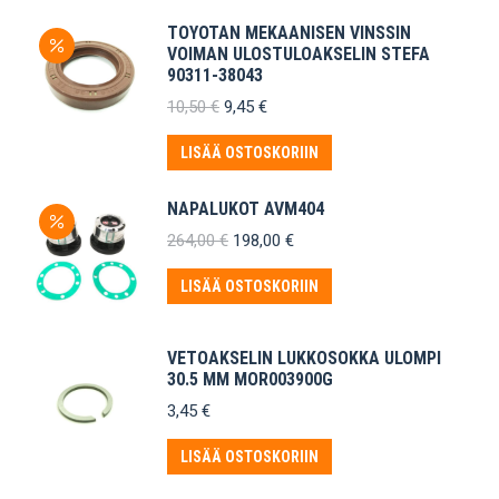
TOYOTAN MEKAANISEN VINSSIN
VOIMAN ULOSTULOAKSELIN STEFA
90311-38043
Alkuperäinen
Nykyinen
10,50
€
9,45
€
hinta
hinta
oli:
on:
LISÄÄ OSTOSKORIIN
10,50 €.
9,45 €.
NAPALUKOT AVM404
Alkuperäinen
Nykyinen
264,00
€
198,00
€
hinta
hinta
oli:
on:
LISÄÄ OSTOSKORIIN
264,00 €.
198,00 €.
VETOAKSELIN LUKKOSOKKA ULOMPI
30.5 MM MOR003900G
3,45
€
LISÄÄ OSTOSKORIIN