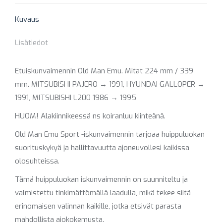
X
Pinterest
Facebook
LinkedIn
WhatsApp
Kuvaus
Lisätiedot
Etuiskunvaimennin Old Man Emu. Mitat 224 mm / 339
mm. MITSUBISHI PAJERO → 1991, HYUNDAI GALLOPER →
1991, MITSUBISHI L200 1986 → 1995
HUOM! Alakiinnikeessä ns koiranluu kiinteänä.
Old Man Emu Sport -iskunvaimennin tarjoaa huippuluokan
suorituskykyä ja hallittavuutta ajoneuvollesi kaikissa
olosuhteissa.
Tämä huippuluokan iskunvaimennin on suunniteltu ja
valmistettu tinkimättömällä laadulla, mikä tekee siitä
erinomaisen valinnan kaikille, jotka etsivät parasta
mahdollista ajokokemusta.