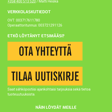
+358 400 513 520
/ Matti Heiska
VERKKOLASKUTIEDOT
OVT: 003717611780
Operaattoritunnus: 003721291126
ETKÖ LÖYTÄNYT ETSIMÄÄSI?
Saat sähköpostiisi ajankohtaisi tarjouksia sekä tietoa
tuoteuutuuksista.
NÄIN LÖYDÄT MEILLE