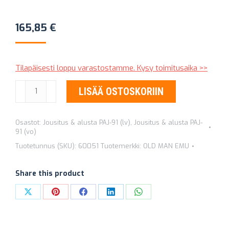
165,85
€
Tilapäisesti loppu varastostamme. Kysy toimitusaika >>
ISKUNVAIMENNIN
LISÄÄ OSTOSKORIIN
OLD
MAN
Osastot:
Jousitus & alusta PAJ-91 (lv)
,
Jousitus & alusta PAJ-
EMU
91 (vo)
SPORT
Tuotetunnus (SKU):
60051
Tuotemerkki:
OLD MAN EMU
60051
määrä
Share this product
Share
Share
Share
Share
Share
on
on
on
on
on