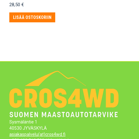
28,50
€
LISÄÄ OSTOSKORIIN
Sysmäläntie 1
40530 JYVÄSKYLÄ
asiakaspalvelu(at)cros4wd.fi