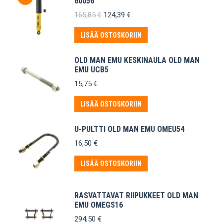
60056
Alkuperäinen
Nykyinen
165,85
€
124,39
€
hinta
hinta
oli:
on:
LISÄÄ OSTOSKORIIN
165,85 €.
124,39 €.
OLD MAN EMU KESKINAULA OLD MAN
EMU UCB5
15,75
€
LISÄÄ OSTOSKORIIN
U-PULTTI OLD MAN EMU OMEU54
16,50
€
LISÄÄ OSTOSKORIIN
RASVATTAVAT RIIPUKKEET OLD MAN
EMU OMEGS16
294,50
€