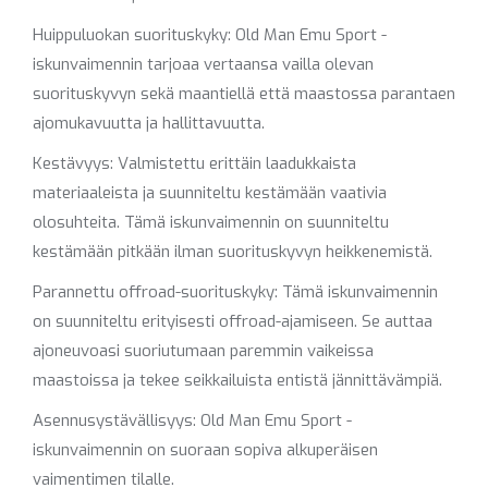
Huippuluokan suorituskyky: Old Man Emu Sport -
iskunvaimennin tarjoaa vertaansa vailla olevan
suorituskyvyn sekä maantiellä että maastossa parantaen
ajomukavuutta ja hallittavuutta.
Kestävyys: Valmistettu erittäin laadukkaista
materiaaleista ja suunniteltu kestämään vaativia
olosuhteita. Tämä iskunvaimennin on suunniteltu
kestämään pitkään ilman suorituskyvyn heikkenemistä.
Parannettu offroad-suorituskyky: Tämä iskunvaimennin
on suunniteltu erityisesti offroad-ajamiseen. Se auttaa
ajoneuvoasi suoriutumaan paremmin vaikeissa
maastoissa ja tekee seikkailuista entistä jännittävämpiä.
Asennusystävällisyys: Old Man Emu Sport -
iskunvaimennin on suoraan sopiva alkuperäisen
vaimentimen tilalle.