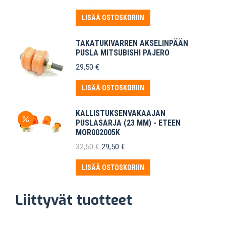
LISÄÄ OSTOSKORIIN
TAKATUKIVARREN AKSELINPÄÄN
PUSLA MITSUBISHI PAJERO
29,50
€
LISÄÄ OSTOSKORIIN
KALLISTUKSENVAKAAJAN
PUSLASARJA (23 MM) - ETEEN
MOR002005K
Alkuperäinen
Nykyinen
32,50
€
29,50
€
hinta
hinta
oli:
on:
LISÄÄ OSTOSKORIIN
32,50 €.
29,50 €.
Liittyvät tuotteet