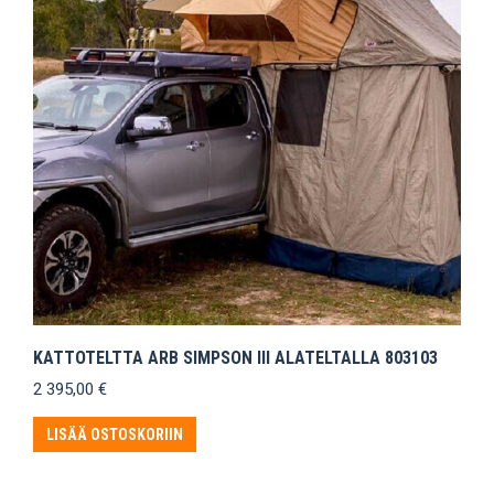
KATTOTELTTA ARB SIMPSON III ALATELTALLA 803103
2 395,00
€
LISÄÄ OSTOSKORIIN