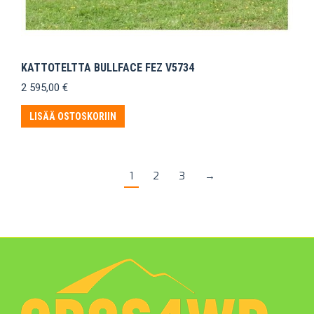
KATTOTELTTA BULLFACE FEZ V5734
2 595,00
€
LISÄÄ OSTOSKORIIN
1
2
3
→