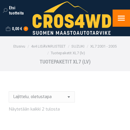
Etsi
Search:
tuotteita
0,00
€
0
You are here:
Etusivu
4x4 LISÄVARUSTEET
SUZUKI
XL7 2001 - 2005
Tuotepaketit XL7 (lv)
TUOTEPAKETIT XL7 (LV)
Näytetään kaikki 2 tulosta