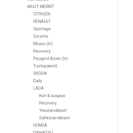
MUUT MERKIT
CITROEN
RENAULT
Sportage
Sorento
Musso (lv)
Recovery
Peugeot Boxer (lv)
Tuotepaketit
SKODA
Daily
LADA
Kori & suojaus
Recovery
Yleistarvikkeet
Sähkötarvikkeet
HONDA
DAIHATSU