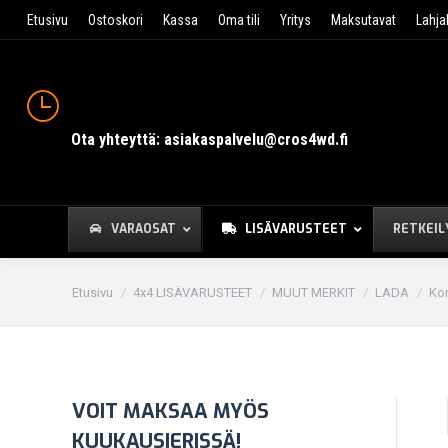
Etusivu
Ostoskori
Kassa
Oma tili
Yritys
Maksutavat
Lahja
Ota yhteyttä: asiakaspalvelu@cros4wd.fi
VARAOSAT
LISÄVARUSTEET
RETKEIL
You are here:
Etusivu
4x4 LISÄVARUSTEET
MUUT MERKIT
LADA
Kor
VOIT MAKSAA MYÖS
KUUKAUSIERISSÄ!