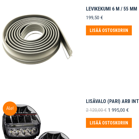
LEVIKEKUMI 6 M / 55 MM
199,50
€
LISÄÄ OSTOSKORIIN
LISÄVALO (PARI) ARB IN
Ale!
Alkuperäinen
Nyky
2 120,00
€
1 995,00
€
hinta
hinta
oli:
on:
LISÄÄ OSTOSKORIIN
2
1
120,00 €.
995,0