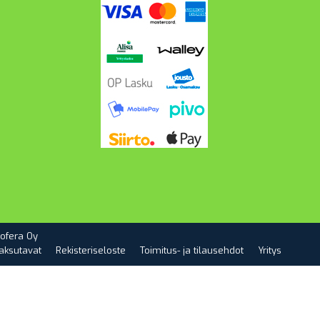
ofera Oy
aksutavat
Rekisteriseloste
Toimitus- ja tilausehdot
Yritys