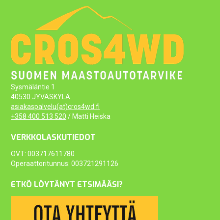
Sysmäläntie 1
40530 JYVÄSKYLÄ
asiakaspalvelu(at)cros4wd.fi
+358 400 513 520
/ Matti Heiska
VERKKOLASKUTIEDOT
OVT: 003717611780
Operaattoritunnus: 003721291126
ETKÖ LÖYTÄNYT ETSIMÄÄSI?