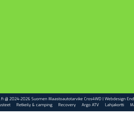
.fi @ 2024-2026 Suomen Maastoautotarvike Cros4WD | Webdesign
End
usteet
Retkeily & camping
Recovery
Argo ATV
Lahjakortti
M