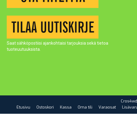
Saat sähköpostiisi ajankohtaisi tarjouksia sekä tietoa
tuoteuutuuksista.
Cros4wd
Etusivu
Ostoskori
Kassa
Oma tili
Varaosat
Lisävar