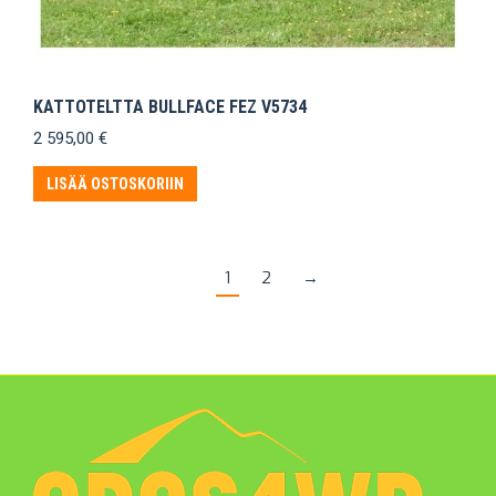
KATTOTELTTA BULLFACE FEZ V5734
2 595,00
€
LISÄÄ OSTOSKORIIN
1
2
→