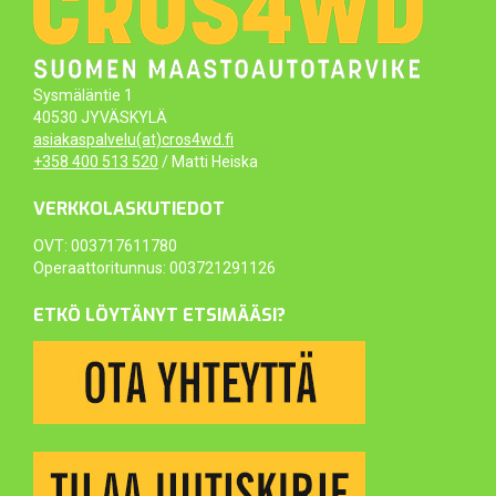
Sysmäläntie 1
40530 JYVÄSKYLÄ
asiakaspalvelu(at)cros4wd.fi
+358 400 513 520
/ Matti Heiska
VERKKOLASKUTIEDOT
OVT: 003717611780
Operaattoritunnus: 003721291126
ETKÖ LÖYTÄNYT ETSIMÄÄSI?