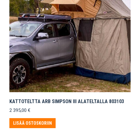
KATTOTELTTA ARB SIMPSON III ALATELTALLA 803103
2 395,00
€
LISÄÄ OSTOSKORIIN