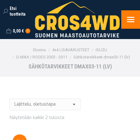
Etsi
Search:
tuotteita
0,00
€
0
You are here:
Etusivu
4x4 LISÄVARUSTEET
ISUZU
D-MAX / RODEO 2003 - 2011
Sähkötarvikkeet dmax03-11 (lv)
SÄHKÖTARVIKKEET DMAX03-11 (LV)
Näytetään kaikki 2 tulosta