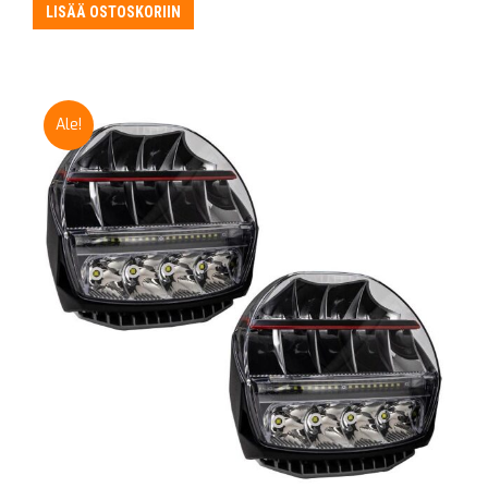
oli:
on:
LISÄÄ OSTOSKORIIN
315,00 €.
295,00 €.
Ale!