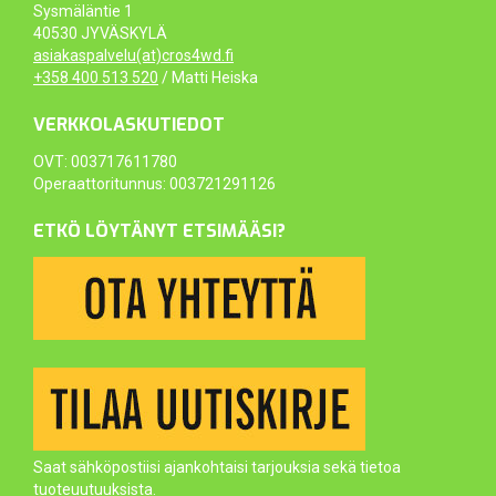
Sysmäläntie 1
40530 JYVÄSKYLÄ
asiakaspalvelu(at)cros4wd.fi
+358 400 513 520
/ Matti Heiska
VERKKOLASKUTIEDOT
OVT: 003717611780
Operaattoritunnus: 003721291126
ETKÖ LÖYTÄNYT ETSIMÄÄSI?
Saat sähköpostiisi ajankohtaisi tarjouksia sekä tietoa
tuoteuutuuksista.