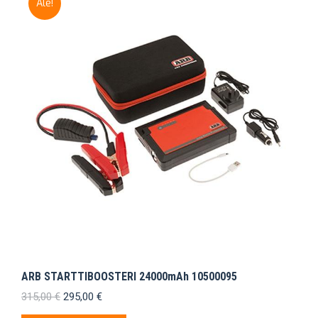
Ale!
ARB STARTTIBOOSTERI 24000mAh 10500095
Alkuperäinen
Nykyinen
315,00
€
295,00
€
hinta
hinta