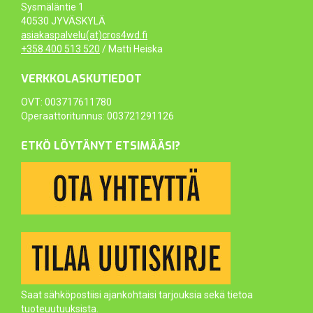
Sysmäläntie 1
40530 JYVÄSKYLÄ
asiakaspalvelu(at)cros4wd.fi
+358 400 513 520
/ Matti Heiska
VERKKOLASKUTIEDOT
OVT: 003717611780
Operaattoritunnus: 003721291126
ETKÖ LÖYTÄNYT ETSIMÄÄSI?
Saat sähköpostiisi ajankohtaisi tarjouksia sekä tietoa
tuoteuutuuksista.