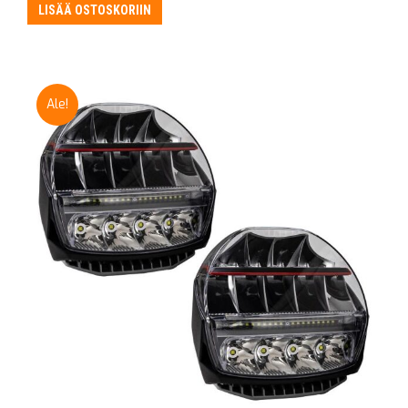
oli:
on:
LISÄÄ OSTOSKORIIN
315,00 €.
295,00 €.
Ale!