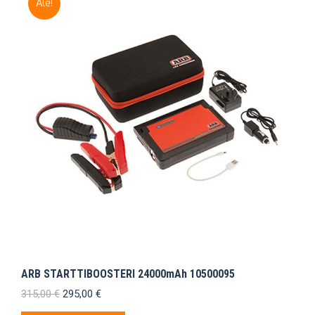
Ale!
ARB STARTTIBOOSTERI 24000mAh 10500095
Alkuperäinen
Nykyinen
315,00
€
295,00
€
hinta
hinta