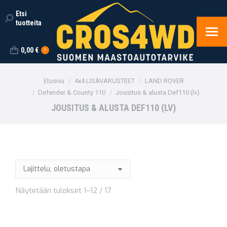
Etsi
Search:
tuotteita
0,00
€
0
You are here:
Etusivu
4x4 LISÄVARUSTEET
LAND ROVER
Defender & County 110
Jousitus & alusta Def110 (lv)
JOUSITUS & ALUSTA DEF110 (LV)
Näytetään tulokset 1–12 / 17