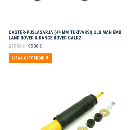
CASTER-PUSLASARJA (44 MM TUKIVARSI) OLD MAN EMU
LAND ROVER & RANGE ROVER CALR2
Alkuperäinen
Nykyinen
235,50
€
195,00
€
hinta
hinta
oli:
on:
LISÄÄ OSTOSKORIIN
235,50 €.
195,00 €.