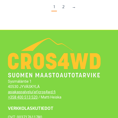
1
2
→
Sysmäläntie 1
40530 JYVÄSKYLÄ
asiakaspalvelu(at)cros4wd.fi
+358 400 513 520
/ Matti Heiska
VERKKOLASKUTIEDOT
OVT: 003717611780