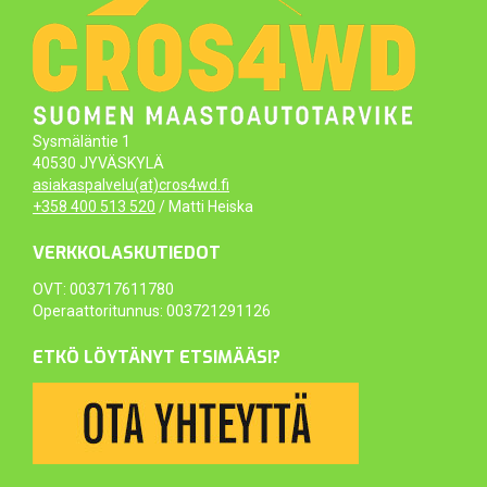
Sysmäläntie 1
40530 JYVÄSKYLÄ
asiakaspalvelu(at)cros4wd.fi
+358 400 513 520
/ Matti Heiska
VERKKOLASKUTIEDOT
OVT: 003717611780
Operaattoritunnus: 003721291126
ETKÖ LÖYTÄNYT ETSIMÄÄSI?