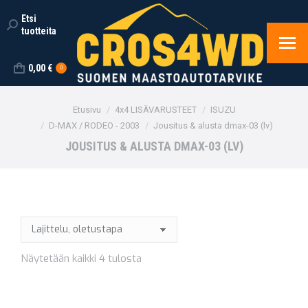
Etsi
Search:
tuotteita
0,00
€
0
You are here:
Etusivu
4x4 LISÄVARUSTEET
ISUZU
D-MAX / RODEO - 2003
Jousitus & alusta dmax-03 (lv)
JOUSITUS & ALUSTA DMAX-03 (LV)
Näytetään kaikki 4 tulosta