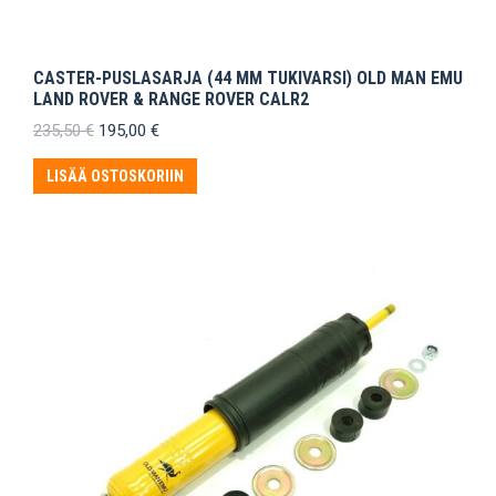
CASTER-PUSLASARJA (44 MM TUKIVARSI) OLD MAN EMU
LAND ROVER & RANGE ROVER CALR2
Alkuperäinen
Nykyinen
235,50
€
195,00
€
hinta
hinta
oli:
on:
LISÄÄ OSTOSKORIIN
235,50 €.
195,00 €.