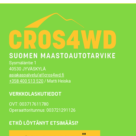
Sysmäläntie 1
40530 JYVÄSKYLÄ
asiakaspalvelu(at)cros4wd.fi
+358 400 513 520
/ Matti Heiska
VERKKOLASKUTIEDOT
OVT: 003717611780
Operaattoritunnus: 003721291126
ETKÖ LÖYTÄNYT ETSIMÄÄSI?