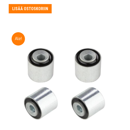
hinta
hinta
oli:
on:
LISÄÄ OSTOSKORIIN
205,50 €.
189,50 €.
Ale!