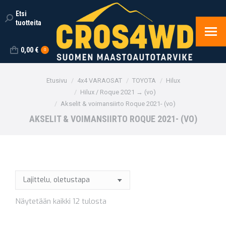
Etsi
Search:
tuotteita
0,00
€
0
You are here:
Etusivu
4x4 VARAOSAT
TOYOTA
Hilux
Hilux / Roque 2021 → (vo)
Akselit & voimansiirto Roque 2021- (vo)
AKSELIT & VOIMANSIIRTO ROQUE 2021- (VO)
Näytetään kaikki 12 tulosta