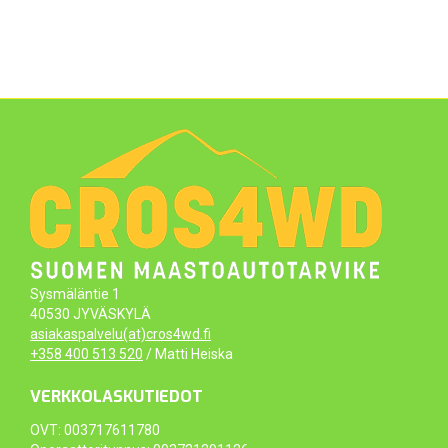
Sysmäläntie 1
40530 JYVÄSKYLÄ
asiakaspalvelu(at)cros4wd.fi
+358 400 513 520
/ Matti Heiska
VERKKOLASKUTIEDOT
OVT: 003717611780