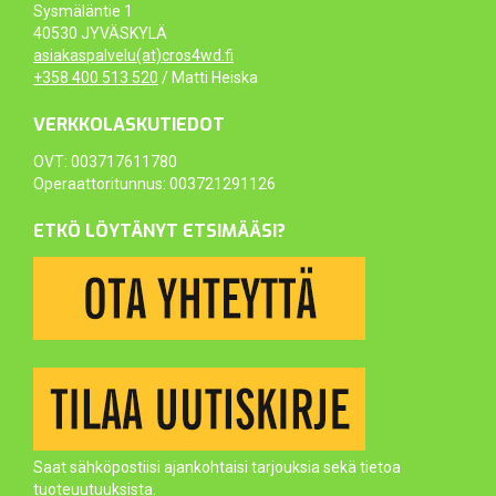
Sysmäläntie 1
40530 JYVÄSKYLÄ
asiakaspalvelu(at)cros4wd.fi
+358 400 513 520
/ Matti Heiska
VERKKOLASKUTIEDOT
OVT: 003717611780
Operaattoritunnus: 003721291126
ETKÖ LÖYTÄNYT ETSIMÄÄSI?
Saat sähköpostiisi ajankohtaisi tarjouksia sekä tietoa
tuoteuutuuksista.