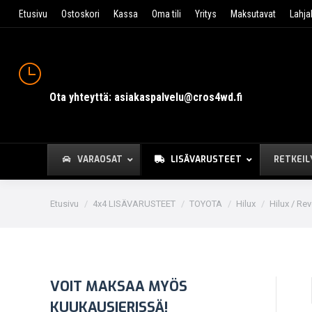
Etusivu
Ostoskori
Kassa
Oma tili
Yritys
Maksutavat
Lahja
Ota yhteyttä: asiakaspalvelu@cros4wd.fi
VARAOSAT
LISÄVARUSTEET
RETKEIL
You are here:
Etusivu
4x4 LISÄVARUSTEET
TOYOTA
Hilux
Hilux / Re
VOIT MAKSAA MYÖS
KUUKAUSIERISSÄ!