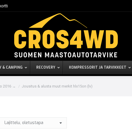
kortti
Y & CAMPING
RECOVERY
KOMPRESSORIT JA TARVIKKEET
vo 2016 →
Jousitus & alusta muut merkit hlx15on (lv)