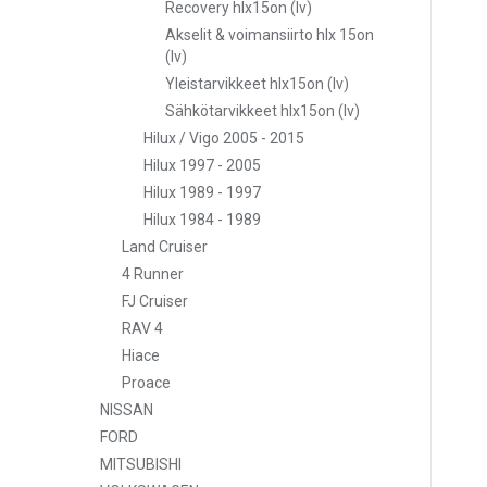
Recovery hlx15on (lv)
Akselit & voimansiirto hlx 15on
(lv)
Yleistarvikkeet hlx15on (lv)
Sähkötarvikkeet hlx15on (lv)
Hilux / Vigo 2005 - 2015
Hilux 1997 - 2005
Hilux 1989 - 1997
Hilux 1984 - 1989
Land Cruiser
4 Runner
FJ Cruiser
RAV 4
Hiace
Proace
NISSAN
FORD
MITSUBISHI