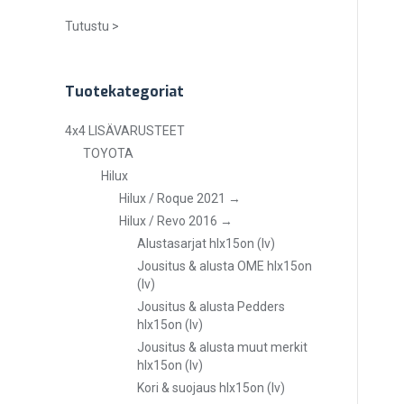
Tutustu >
Tuotekategoriat
4x4 LISÄVARUSTEET
TOYOTA
Hilux
Hilux / Roque 2021 →
Hilux / Revo 2016 →
Alustasarjat hlx15on (lv)
Jousitus & alusta OME hlx15on
(lv)
Jousitus & alusta Pedders
hlx15on (lv)
Jousitus & alusta muut merkit
hlx15on (lv)
Kori & suojaus hlx15on (lv)