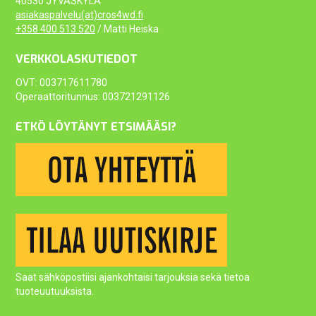
40530 JYVÄSKYLÄ
asiakaspalvelu(at)cros4wd.fi
+358 400 513 520
/ Matti Heiska
VERKKOLASKUTIEDOT
OVT: 003717611780
Operaattoritunnus: 003721291126
ETKÖ LÖYTÄNYT ETSIMÄÄSI?
Saat sähköpostiisi ajankohtaisi tarjouksia sekä tietoa
tuoteuutuuksista.