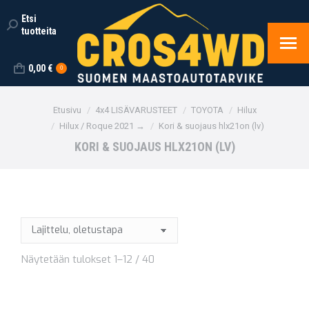
Etsi
Search:
tuotteita
0,00
€
0
You are here:
Etusivu
4x4 LISÄVARUSTEET
TOYOTA
Hilux
Hilux / Roque 2021 →
Kori & suojaus hlx21on (lv)
KORI & SUOJAUS HLX21ON (LV)
Näytetään tulokset 1–12 / 40