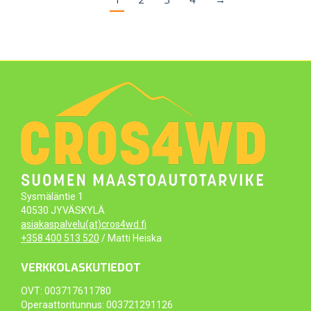
1
2
3
4
→
Sysmäläntie 1
40530 JYVÄSKYLÄ
asiakaspalvelu(at)cros4wd.fi
+358 400 513 520
/ Matti Heiska
VERKKOLASKUTIEDOT
OVT: 003717611780
Operaattoritunnus: 003721291126