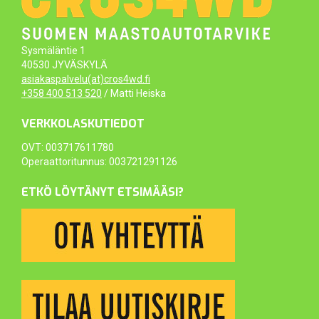
Sysmäläntie 1
40530 JYVÄSKYLÄ
asiakaspalvelu(at)cros4wd.fi
+358 400 513 520
/ Matti Heiska
VERKKOLASKUTIEDOT
OVT: 003717611780
Operaattoritunnus: 003721291126
ETKÖ LÖYTÄNYT ETSIMÄÄSI?