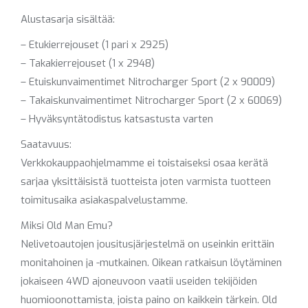
Alustasarja sisältää:
– Etukierrejouset (1 pari x 2925)
– Takakierrejouset (1 x 2948)
– Etuiskunvaimentimet Nitrocharger Sport (2 x 90009)
– Takaiskunvaimentimet Nitrocharger Sport (2 x 60069)
– Hyväksyntätodistus katsastusta varten
Saatavuus:
Verkkokauppaohjelmamme ei toistaiseksi osaa kerätä
sarjaa yksittäisistä tuotteista joten varmista tuotteen
toimitusaika asiakaspalvelustamme.
Miksi Old Man Emu?
Nelivetoautojen jousitusjärjestelmä on useinkin erittäin
monitahoinen ja -mutkainen. Oikean ratkaisun löytäminen
jokaiseen 4WD ajoneuvoon vaatii useiden tekijöiden
huomioonottamista, joista paino on kaikkein tärkein. Old