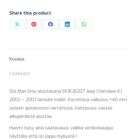
EK1KJ0207
+40
Share this product
MM
(ETU
Share
Share
Share
Share
Share
NORM
on
on
on
on
on
/
X
Pinterest
Facebook
LinkedIn
WhatsApp
PERÄ
Kuvaus
NORM)
määrä
Lisätiedot
Old Man Emu alustasarja EK1KJ0207 Jeep Cherokee KJ
2002 – 2007 bensiini mallit. Korottava vaikutus +40 mm
uuteen ajoneuvoon verrattuna. Kantavuus vastaa
alkuperäistä alustaa.
Huom! kysy aina saatavauus vaikka verkkokauppa
näyttäisi että on loppu hyllystä !