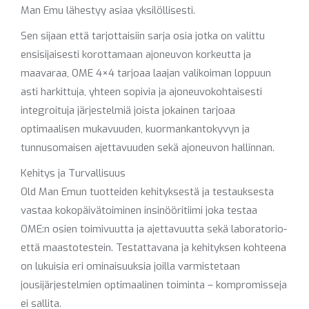
Man Emu lähestyy asiaa yksilöllisesti.
Sen sijaan että tarjottaisiin sarja osia jotka on valittu
ensisijaisesti korottamaan ajoneuvon korkeutta ja
maavaraa, OME 4×4 tarjoaa laajan valikoiman loppuun
asti harkittuja, yhteen sopivia ja ajoneuvokohtaisesti
integroituja järjestelmiä joista jokainen tarjoaa
optimaalisen mukavuuden, kuormankantokyvyn ja
tunnusomaisen ajettavuuden sekä ajoneuvon hallinnan.
Kehitys ja Turvallisuus
Old Man Emun tuotteiden kehityksestä ja testauksesta
vastaa kokopäivätoiminen insinööritiimi joka testaa
OME:n osien toimivuutta ja ajettavuutta sekä laboratorio-
että maastotestein. Testattavana ja kehityksen kohteena
on lukuisia eri ominaisuuksia joilla varmistetaan
jousijärjestelmien optimaalinen toiminta – kompromisseja
ei sallita.