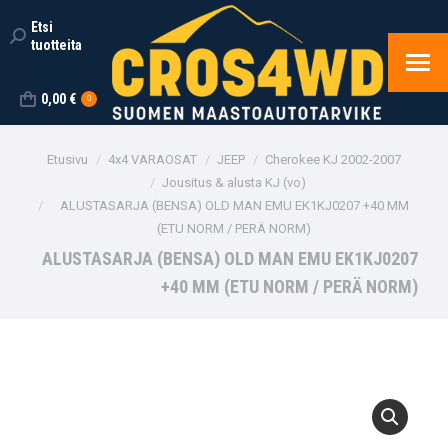
Etsi
Search:
tuotteita
0,00
€
0
You are here:
Etusivu
4x4 VARAOSAT
JEEP
Cherokee KJ 2002-2007
Jousitus & alusta KJ (vo)
ALUSTASARJA (BENSA) OLD MAN EMU EK1KJ0207 +40 MM
(ETU NORM / PERÄ NORM)
ALUSTASARJA (BENSA) OLD MAN EMU EK1KJ0207
+40 MM (ETU NORM / PERÄ NORM)