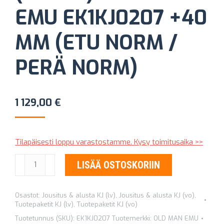
EMU EK1KJ0207 +40
MM (ETU NORM /
PERÄ NORM)
1 129,00
€
Tilapäisesti loppu varastostamme. Kysy toimitusaika >>
ALUSTASARJA
LISÄÄ OSTOSKORIIN
(BENSA)
OLD
Osastot:
Jousitus & alusta KJ (lv)
,
Jousitus & alusta KJ (vo)
,
MAN
Tuotepaketit KJ (lv)
,
Tuotepaketit KJ (vo)
EMU
Tuotetunnus (SKU):
EK1KJ0207
Tuotemerkki:
OLD MAN EMU