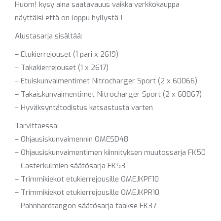
Huom! kysy aina saatavauus vaikka verkkokauppa
näyttäisi että on loppu hyllystä !
Alustasarja sisältää:
– Etukierrejouset (1 pari x 2619)
– Takakierrejouset (1 x 2617)
– Etuiskunvaimentimet Nitrocharger Sport (2 x 60066)
– Takaiskunvaimentimet Nitrocharger Sport (2 x 60067)
– Hyväksyntätodistus katsastusta varten
Tarvittaessa:
– Ohjausiskunvaimennin OMESD48
– Ohjausiskunvaimentimen kiinnityksen muutossarja FK50
– Casterkulmien säätösarja FK53
– Trimmikiekot etukierrejousille OMEJKPF10
– Trimmikiekot etukierrejousille OMEJKPR10
– Pahnhardtangon säätösarja taakse FK37