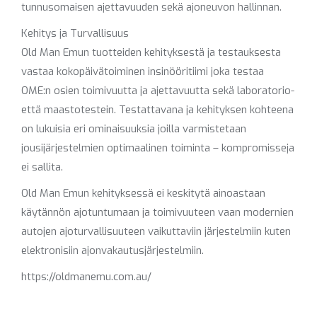
tunnusomaisen ajettavuuden sekä ajoneuvon hallinnan.
Kehitys ja Turvallisuus
Old Man Emun tuotteiden kehityksestä ja testauksesta
vastaa kokopäivätoiminen insinööritiimi joka testaa
OME:n osien toimivuutta ja ajettavuutta sekä laboratorio-
että maastotestein. Testattavana ja kehityksen kohteena
on lukuisia eri ominaisuuksia joilla varmistetaan
jousijärjestelmien optimaalinen toiminta – kompromisseja
ei sallita.
Old Man Emun kehityksessä ei keskitytä ainoastaan
käytännön ajotuntumaan ja toimivuuteen vaan modernien
autojen ajoturvallisuuteen vaikuttaviin järjestelmiin kuten
elektronisiin ajonvakautusjärjestelmiin.
https://oldmanemu.com.au/