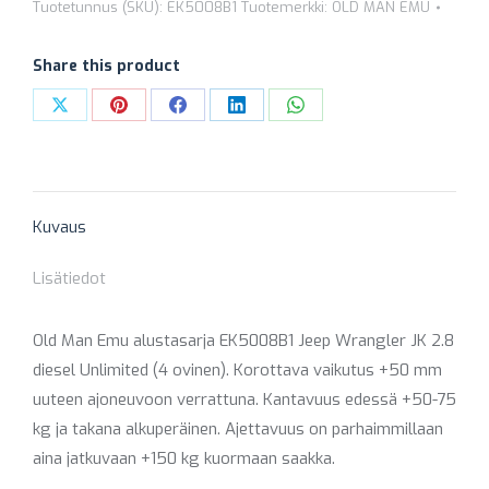
EK5008B1
Tuotetunnus (SKU):
EK5008B1
Tuotemerkki:
OLD MAN EMU
+50
MM
Share this product
(ETU
Share
Share
Share
Share
Share
HD
on
on
on
on
on
/
X
Pinterest
Facebook
LinkedIn
WhatsApp
PERÄ
NORM)
Kuvaus
määrä
Lisätiedot
Old Man Emu alustasarja EK5008B1 Jeep Wrangler JK 2.8
diesel Unlimited (4 ovinen). Korottava vaikutus +50 mm
uuteen ajoneuvoon verrattuna. Kantavuus edessä +50-75
kg ja takana alkuperäinen. Ajettavuus on parhaimmillaan
aina jatkuvaan +150 kg kuormaan saakka.