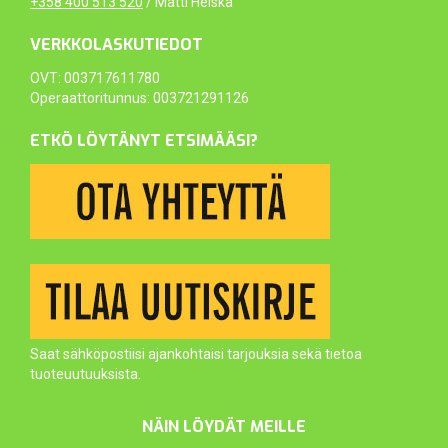
+358 400 513 520
/ Matti Heiska
VERKKOLASKUTIEDOT
OVT: 003717611780
Operaattoritunnus: 003721291126
ETKÖ LÖYTÄNYT ETSIMÄÄSI?
Saat sähköpostiisi ajankohtaisi tarjouksia sekä tietoa
tuoteuutuuksista.
NÄIN LÖYDÄT MEILLE