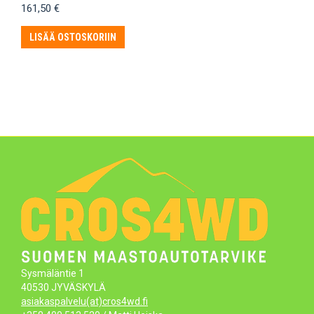
161,50
€
LISÄÄ OSTOSKORIIN
Sysmäläntie 1
40530 JYVÄSKYLÄ
asiakaspalvelu(at)cros4wd.fi