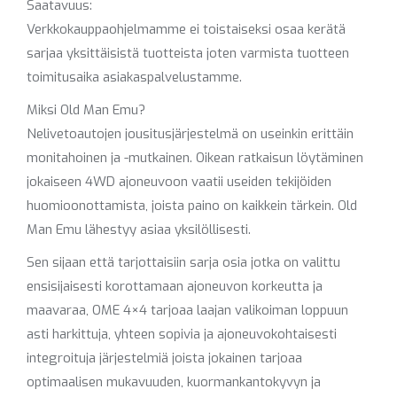
Saatavuus:
Verkkokauppaohjelmamme ei toistaiseksi osaa kerätä
sarjaa yksittäisistä tuotteista joten varmista tuotteen
toimitusaika asiakaspalvelustamme.
Miksi Old Man Emu?
Nelivetoautojen jousitusjärjestelmä on useinkin erittäin
monitahoinen ja -mutkainen. Oikean ratkaisun löytäminen
jokaiseen 4WD ajoneuvoon vaatii useiden tekijöiden
huomioonottamista, joista paino on kaikkein tärkein. Old
Man Emu lähestyy asiaa yksilöllisesti.
Sen sijaan että tarjottaisiin sarja osia jotka on valittu
ensisijaisesti korottamaan ajoneuvon korkeutta ja
maavaraa, OME 4×4 tarjoaa laajan valikoiman loppuun
asti harkittuja, yhteen sopivia ja ajoneuvokohtaisesti
integroituja järjestelmiä joista jokainen tarjoaa
optimaalisen mukavuuden, kuormankantokyvyn ja