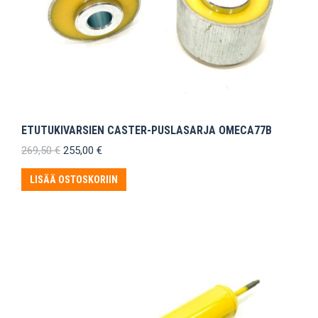
ETUTUKIVARSIEN CASTER-PUSLASARJA OMECA77B
Alkuperäinen
Nykyinen
269,50
€
255,00
€
hinta
hinta
oli:
on:
LISÄÄ OSTOSKORIIN
269,50 €.
255,00 €.