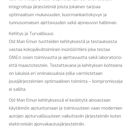
integroituja järjestelmiä joista jokainen tarjoaa
optimaalisen mukavuuden, kuormankantokyvyn ja
tunnusomaisen ajettavuuden sekä ajoneuvon hallinnan.
Kehitys ja Turvallisuus
Old Man Emun tuotteiden kehityksestä ja testauksesta
vastaa kokopäivätoiminen insinööritiimi joka testaa
OME:n osien toimivuutta ja ajettavuutta sekä laboratorio-
että maastotestein. Testattavana ja kehityksen kohteena
on lukuisia eri ominaisuuksia joilla varmistetaan
jousijärjestelmien optimaalinen toiminta – kompromisseja
ei sallita.
Old Man Emun kehityksessä ei keskitytä ainoastaan
käytännön ajotuntumaan ja toimivuuteen vaan modernien
autojen ajoturvallisuuteen vaikuttaviin järjestelmiin kuten
elektronisiin ajonvakautusjärjestelmiin.