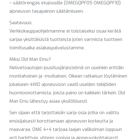
– säätörengas etujousille (OMEGQPF05 OMEGQPF10)
ajoneuvon tasapainon säätämiseen.
Saatavuus:
Verkkokauppaohjelmamme ei toistaiseksi osaa kerätä
sarjaa yksittäisistä tuotteista joten varmista tuotteen
toimitusaika asiakaspalvelustamme.
Miksi Old Man Emu?
Nelivetoautojen jousitusjärjestelmä on useinkin erittäin
monitahoinen ja -mutkainen. Oikean ratkaisun löytäminen
jokaiseen 4WD ajoneuvoon vaatii useiden tekijöiden
huomioonottamista, joista paino on kaikkein tärkein. Old
Man Emu lähestyy asiaa yksilöllisesti.
Sen sijaan että tarjottaisiin sarja osia jotka on valittu
ensisijaisesti korottamaan ajoneuvon korkeutta ja
maavaraa, OME 4×4 tarjoaa laajan valikoiman loppuun
asti harkittuja, yhteen sopivia ja ajoneuvokohtaisesti