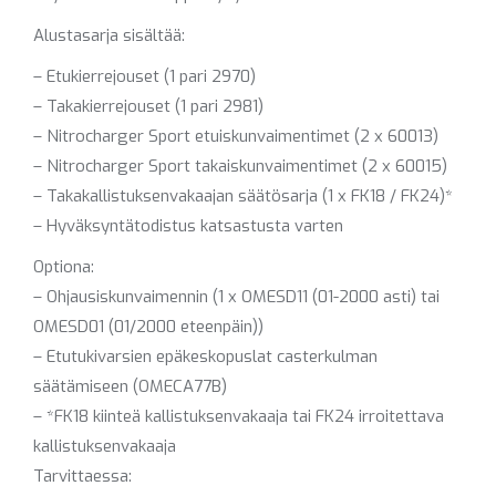
Alustasarja sisältää:
– Etukierrejouset (1 pari 2970)
– Takakierrejouset (1 pari 2981)
– Nitrocharger Sport etuiskunvaimentimet (2 x 60013)
– Nitrocharger Sport takaiskunvaimentimet (2 x 60015)
– Takakallistuksenvakaajan säätösarja (1 x FK18 / FK24)*
– Hyväksyntätodistus katsastusta varten
Optiona:
– Ohjausiskunvaimennin (1 x OMESD11 (01-2000 asti) tai
OMESD01 (01/2000 eteenpäin))
– Etutukivarsien epäkeskopuslat casterkulman
säätämiseen (OMECA77B)
– *FK18 kiinteä kallistuksenvakaaja tai FK24 irroitettava
kallistuksenvakaaja
Tarvittaessa: