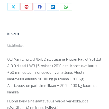
HD
/
Share
Share
Share
Share
Share
PERÄ
on
on
on
on
on
HD)
X
Pinterest
Facebook
LinkedIn
WhatsApp
LWB
Kuvaus
määrä
Lisätiedot
Old Man Emu EK1704B2 alustasarja Nissan Patrol Y61 2,8
& 3,0 diesel LWB (5-ovinen) 2010 asti. Korotusvaikutus
+50 mm uuteen ajoneuvoon verrattuna. Alusta
kantavuus edessä 50-110 kg ja takana +200 kg.
Ajettavuus on parhaimmillaan + 200 – 400 kg kuormaan
kanssa.
Huom! kysy aina saatavauus vaikka verkkokauppa
näyttäisi että on loppu hyllystä !