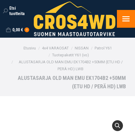
Etsi
Search:
tuotteita
0,00
€
0
You are here:
Etusivu
4x4 VARAOSAT
NISSAN
Patrol Y61
Tuotepaketit Y61 (vo)
ALUSTASARJA OLD MAN EMU EK1704B2 +50MM (ETU HD /
PERÄ HD) LWB
ALUSTASARJA OLD MAN EMU EK1704B2 +50MM
(ETU HD / PERÄ HD) LWB