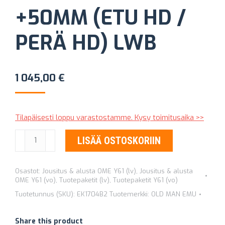
+50MM (ETU HD /
PERÄ HD) LWB
1 045,00
€
Tilapäisesti loppu varastostamme. Kysy toimitusaika >>
ALUSTASARJA
LISÄÄ OSTOSKORIIN
OLD
MAN
Osastot:
Jousitus & alusta OME Y61 (lv)
,
Jousitus & alusta
EMU
OME Y61 (vo)
,
Tuotepaketit (lv)
,
Tuotepaketit Y61 (vo)
EK1704B2
Tuotetunnus (SKU):
EK1704B2
Tuotemerkki:
OLD MAN EMU
+50MM
(ETU
Share this product