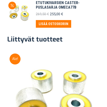
ETUTUKIVARSIEN CASTER-
PUSLASARJA OMECA77B
Alkuperäinen
Nykyinen
269,50
€
255,00
€
hinta
hinta
oli:
on:
LISÄÄ OSTOSKORIIN
269,50 €.
255,00 €.
Liittyvät tuotteet
Ale!