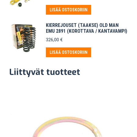
hinta
hinta
oli:
on:
LISÄÄ OSTOSKORIIN
165,50 €.
150,00 €.
KIERREJOUSET (TAAKSE) OLD MAN
EMU 2891 (KOROTTAVA / KANTAVAMPI)
326,00
€
LISÄÄ OSTOSKORIIN
Liittyvät tuotteet