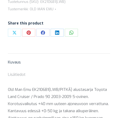
+40
Tuotetunnus (SKU):
EK2106B1(LWB)
MM
Tuotemerkki:
OLD MAN EMU
(ETU
NORM
Share this product
/
Share
Share
Share
Share
Share
PERÄ
on
on
on
on
on
NORM)
määrä
X
Pinterest
Facebook
LinkedIn
WhatsApp
Kuvaus
Lisätiedot
Old Man Emu EK2106B1(LWB/PITKÄ) alustasarja Toyota
Land Cruiser / Prado 90 2003-2009 5-ovinen.
Korotusvaikutus +40 mm uuteen ajoneuvoon verrattuna.
Kantavuus edessä +0-50 kg ja takana alkuperäinen.