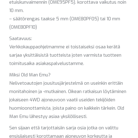
etuiskunvaimennin (OME95PF5). korottava vaikutus noin
10 mm.
– säätörengas taakse 5 mm (OME80PF05) tai 10 mm
(OME80PF10)
Saatavuus:
Verkkokauppaohjelmamme ei toistaiseksi osaa kerätä
sarjaa yksittäisistä tuotteista joten varmista tuotteen
toimitusaika asiakaspalvelustamme.
Miksi Old Man Emu?
Nelivetoautojen jousitusjärjestelmä on useinkin erittäin
monitahoinen ja -mutkainen. Oikean ratkaisun löytäminen
jokaiseen 4WD ajoneuvoon vaatii useiden tekijöiden
huomioonottamista, joista paino on kaikkein tärkein. Old
Man Emu lähestyy asiaa yksilöllisesti.
Sen sijaan että tarjottaisiin sarja osia jotka on valittu
ensisijaisesti korottamaan ajoneuvon korkeutta ja