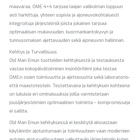
maavaraa, OME 4×4 tarjoaa laajan valikoiman loppuun
asti harkittuja, yhteen sopivia ja ajoneuvokohtaisesti
integroituja järjestelmiä joista jokainen tarjoaa
optimaalisen mukavuuden, kuormankantokyvyn ja
tunnusomaisen ajettavuuden sekä ajoneuvon hallinnan.
Kehitys ja Turvallisuus
Old Man Emun tuotteiden kehityksestä ja testauksesta
vastaa kokopäivätoiminen insinööritiimi joka testaa
OME:n osien toimivuutta ja ajettavuutta sekä laboratorio-
että maastotestein. Testattavana ja kehityksen kohteena
on lukuisia eri ominaisuuksia joilla varmistetaan
jousijärjestelmien optimaalinen toiminta – kompromisseja
ei sallita.
Old Man Emun kehityksessä ei keskitytä ainoastaan
käytännön ajotuntumaan ja toimivuuteen vaan modernien
autojen ajoturvallisuuteen vaikuttaviin järjestelmiin kuten