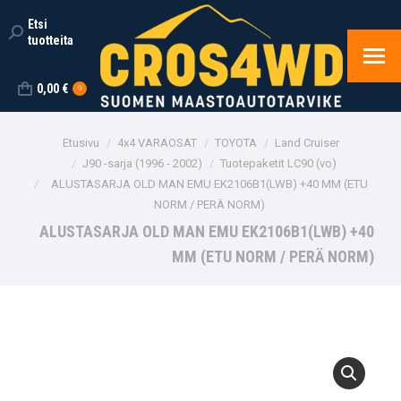
Etsi
Search:
tuotteita
0,00
€
0
You are here:
Etusivu
4x4 VARAOSAT
TOYOTA
Land Cruiser
J90 -sarja (1996 - 2002)
Tuotepaketit LC90 (vo)
ALUSTASARJA OLD MAN EMU EK2106B1(LWB) +40 MM (ETU
NORM / PERÄ NORM)
ALUSTASARJA OLD MAN EMU EK2106B1(LWB) +40
MM (ETU NORM / PERÄ NORM)