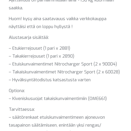
Ajettavuus on parhaimmillaan aina +150 kg kuormaan
saakka.
Huom! kysy aina saatavauus vaikka verkkokauppa
näyttäisi että on loppu hyllystä !
Alustasarja sisältää:
– Etukierrejouset (1 pari x 2881)
– Takakierrejouset (1 pari x 2890)
– Etuiskunvaimentimet Nitrocharger Sport (2 x 90004)
– Takaiskunvaimentimet Nitrocharger Sport (2 x 60028)
– Hyväksyntätodistus katsastusta varten
Optiona:
– Kiveniskusuojat takaiskunvaimentimiin (OME661)
Tarvittaessa:
– säätörenkaat etuiskunvaimentimeen ajoneuvon
tasapainon säätämiseen, enintään yksi rengas/