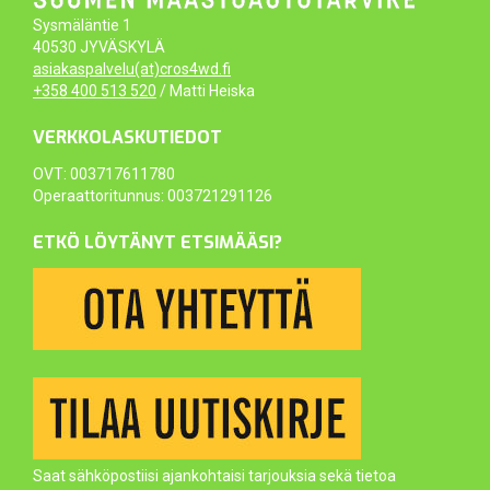
Sysmäläntie 1
40530 JYVÄSKYLÄ
asiakaspalvelu(at)cros4wd.fi
+358 400 513 520
/ Matti Heiska
VERKKOLASKUTIEDOT
OVT: 003717611780
Operaattoritunnus: 003721291126
ETKÖ LÖYTÄNYT ETSIMÄÄSI?
Saat sähköpostiisi ajankohtaisi tarjouksia sekä tietoa