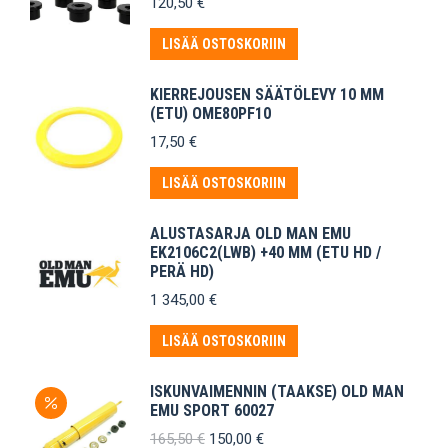
120,50
€
LISÄÄ OSTOSKORIIN
KIERREJOUSEN SÄÄTÖLEVY 10 MM
(ETU) OME80PF10
17,50
€
LISÄÄ OSTOSKORIIN
ALUSTASARJA OLD MAN EMU
EK2106C2(LWB) +40 MM (ETU HD /
PERÄ HD)
1 345,00
€
LISÄÄ OSTOSKORIIN
ISKUNVAIMENNIN (TAAKSE) OLD MAN
EMU SPORT 60027
Alkuperäinen
Nykyinen
165,50
€
150,00
€