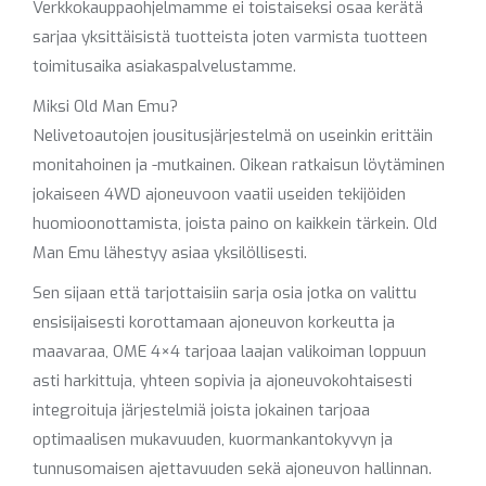
Verkkokauppaohjelmamme ei toistaiseksi osaa kerätä
sarjaa yksittäisistä tuotteista joten varmista tuotteen
toimitusaika asiakaspalvelustamme.
Miksi Old Man Emu?
Nelivetoautojen jousitusjärjestelmä on useinkin erittäin
monitahoinen ja -mutkainen. Oikean ratkaisun löytäminen
jokaiseen 4WD ajoneuvoon vaatii useiden tekijöiden
huomioonottamista, joista paino on kaikkein tärkein. Old
Man Emu lähestyy asiaa yksilöllisesti.
Sen sijaan että tarjottaisiin sarja osia jotka on valittu
ensisijaisesti korottamaan ajoneuvon korkeutta ja
maavaraa, OME 4×4 tarjoaa laajan valikoiman loppuun
asti harkittuja, yhteen sopivia ja ajoneuvokohtaisesti
integroituja järjestelmiä joista jokainen tarjoaa
optimaalisen mukavuuden, kuormankantokyvyn ja
tunnusomaisen ajettavuuden sekä ajoneuvon hallinnan.