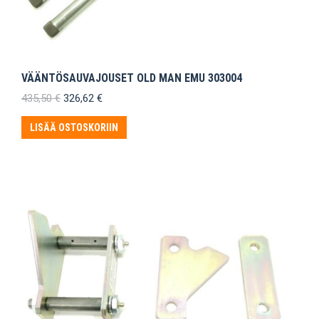
VÄÄNTÖSAUVAJOUSET OLD MAN EMU 303004
Alkuperäinen
Nykyinen
435,50
€
326,62
€
hinta
hinta
oli:
on:
LISÄÄ OSTOSKORIIN
435,50 €.
326,62 €.