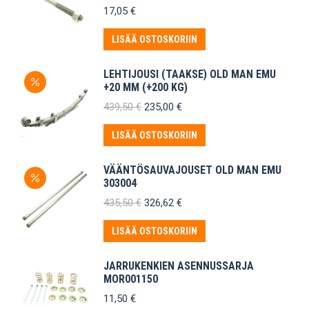
17,05
€
LISÄÄ OSTOSKORIIN
LEHTIJOUSI (TAAKSE) OLD MAN EMU
+20 MM (+200 KG)
Alkuperäinen
Nykyinen
439,50
€
235,00
€
hinta
hinta
oli:
on:
LISÄÄ OSTOSKORIIN
439,50 €.
235,00 €.
VÄÄNTÖSAUVAJOUSET OLD MAN EMU
303004
Alkuperäinen
Nykyinen
435,50
€
326,62
€
hinta
hinta
oli:
on:
LISÄÄ OSTOSKORIIN
435,50 €.
326,62 €.
JARRUKENKIEN ASENNUSSARJA
MOR001150
11,50
€