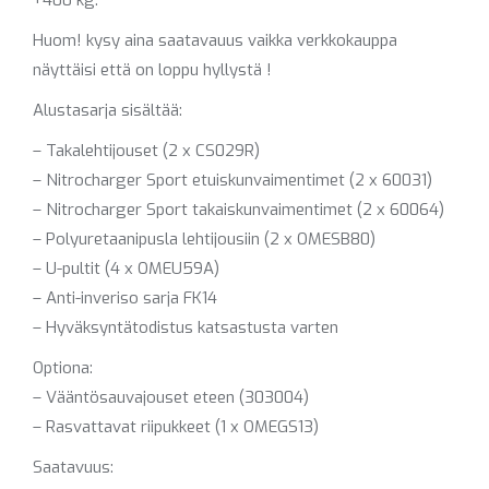
+400 kg.
Huom! kysy aina saatavauus vaikka verkkokauppa
näyttäisi että on loppu hyllystä !
Alustasarja sisältää:
– Takalehtijouset (2 x CS029R)
– Nitrocharger Sport etuiskunvaimentimet (2 x 60031)
– Nitrocharger Sport takaiskunvaimentimet (2 x 60064)
– Polyuretaanipusla lehtijousiin (2 x OMESB80)
– U-pultit (4 x OMEU59A)
– Anti-inveriso sarja FK14
– Hyväksyntätodistus katsastusta varten
Optiona:
– Vääntösauvajouset eteen (303004)
– Rasvattavat riipukkeet (1 x OMEGS13)
Saatavuus: