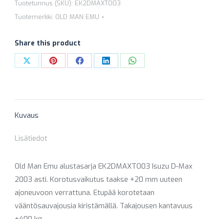
+20
Tuotetunnus (SKU):
EK2DMAXTO03
MM
Tuotemerkki:
OLD MAN EMU
(ETU
NORM
Share this product
/
Share
Share
Share
Share
Share
PERÄ
on
on
on
on
on
HD)
määrä
X
Pinterest
Facebook
LinkedIn
WhatsApp
Kuvaus
Lisätiedot
Old Man Emu alustasarja EK2DMAXTO03 Isuzu D-Max
2003 asti. Korotusvaikutus taakse +20 mm uuteen
ajoneuvoon verrattuna. Etupää korotetaan
vääntösauvajousia kiristämällä. Takajousen kantavuus