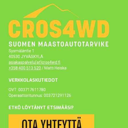
Sysmäläntie 1
40530 JYVÄSKYLÄ
asiakaspalvelu(at)cros4wd.fi
+358 400 513 520
/ Matti Heiska
VERKKOLASKUTIEDOT
OVT: 003717611780
Operaattoritunnus: 003721291126
ETKÖ LÖYTÄNYT ETSIMÄÄSI?