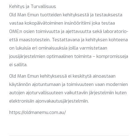
Kehitys ja Turvallisuus
Old Man Emun tuotteiden kehityksestä ja testauksesta
vastaa kokopäivätoiminen insinööritiimi joka testaa
OME:n osien toimivuutta ja ajettavuutta sekä laboratorio-
että maastotestein. Testattavana ja kehityksen kohteena
on lukuisia eri ominaisuuksia joilla varmistetaan
jousijärjestelmien optimaalinen toiminta – kompromisseja
ei sallita.
Old Man Emun kehityksessä ei keskitytä ainoastaan
käytännön ajotuntumaan ja toimivuuteen vaan modernien
autojen ajoturvallisuuteen vaikuttaviin järjestelmiin kuten
elektronisiin ajonvakautusjärjestelmiin.
https://oldmanemu.com.au/