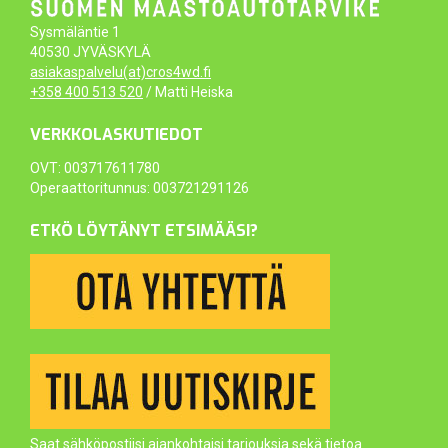
Sysmäläntie 1
40530 JYVÄSKYLÄ
asiakaspalvelu(at)cros4wd.fi
+358 400 513 520
/ Matti Heiska
VERKKOLASKUTIEDOT
OVT: 003717611780
Operaattoritunnus: 003721291126
ETKÖ LÖYTÄNYT ETSIMÄÄSI?
Saat sähköpostiisi ajankohtaisi tarjouksia sekä tietoa