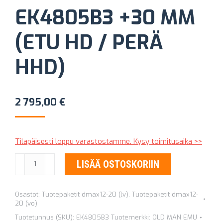
EK4805B3 +30 MM
(ETU HD / PERÄ
HHD)
2 795,00
€
Tilapäisesti loppu varastostamme. Kysy toimitusaika >>
ALUSTASARJA
LISÄÄ OSTOSKORIIN
OLD
MAN
Osastot:
Tuotepaketit dmax12-20 (lv)
,
Tuotepaketit dmax12-
EMU
20 (vo)
EK4805B3
Tuotetunnus (SKU):
EK4805B3
Tuotemerkki:
OLD MAN EMU