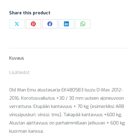
+30
MM
Share this product
(ETU
HD
Share
Share
Share
Share
Share
/
on
on
on
on
on
PERÄ
X
Pinterest
Facebook
LinkedIn
WhatsApp
HHD)
Kuvaus
määrä
Lisätiedot
Old Man Emu alustasarja EK4805B3 Isuzu D-Max 2012-
2016. Korotusvaikutus +30 / 30 mm uuteen ajoneuvoon
verrattuna. Etupään kantavuus + 70 kg (esimerkiksi ARB
vinssipuskuri, vinssi, tms). Takapää kantavuus +600 kg.
Alustan ajettavuus on parhaimmillaan jatkuvan + 600 kg
kuorman kanssa.