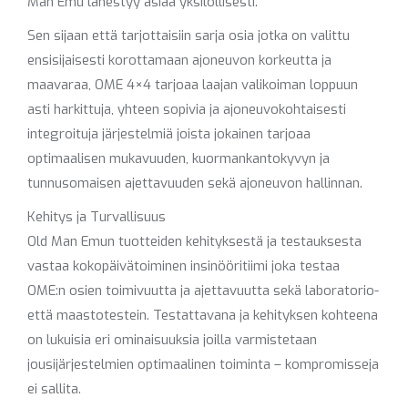
Man Emu lähestyy asiaa yksilöllisesti.
Sen sijaan että tarjottaisiin sarja osia jotka on valittu
ensisijaisesti korottamaan ajoneuvon korkeutta ja
maavaraa, OME 4×4 tarjoaa laajan valikoiman loppuun
asti harkittuja, yhteen sopivia ja ajoneuvokohtaisesti
integroituja järjestelmiä joista jokainen tarjoaa
optimaalisen mukavuuden, kuormankantokyvyn ja
tunnusomaisen ajettavuuden sekä ajoneuvon hallinnan.
Kehitys ja Turvallisuus
Old Man Emun tuotteiden kehityksestä ja testauksesta
vastaa kokopäivätoiminen insinööritiimi joka testaa
OME:n osien toimivuutta ja ajettavuutta sekä laboratorio-
että maastotestein. Testattavana ja kehityksen kohteena
on lukuisia eri ominaisuuksia joilla varmistetaan
jousijärjestelmien optimaalinen toiminta – kompromisseja
ei sallita.