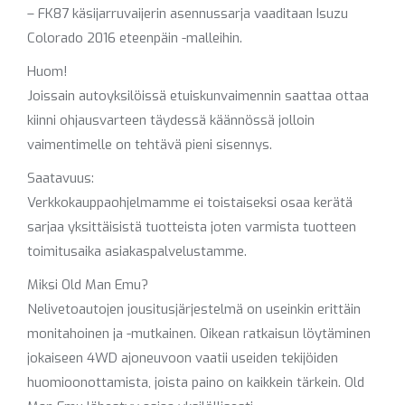
– FK87 käsijarruvaijerin asennussarja vaaditaan Isuzu
Colorado 2016 eteenpäin -malleihin.
Huom!
Joissain autoyksilöissä etuiskunvaimennin saattaa ottaa
kiinni ohjausvarteen täydessä käännössä jolloin
vaimentimelle on tehtävä pieni sisennys.
Saatavuus:
Verkkokauppaohjelmamme ei toistaiseksi osaa kerätä
sarjaa yksittäisistä tuotteista joten varmista tuotteen
toimitusaika asiakaspalvelustamme.
Miksi Old Man Emu?
Nelivetoautojen jousitusjärjestelmä on useinkin erittäin
monitahoinen ja -mutkainen. Oikean ratkaisun löytäminen
jokaiseen 4WD ajoneuvoon vaatii useiden tekijöiden
huomioonottamista, joista paino on kaikkein tärkein. Old