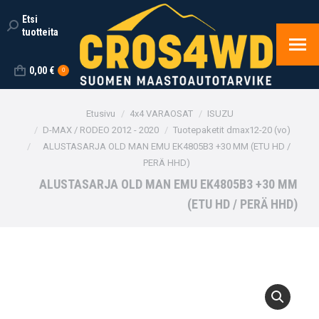
Etsi
Search:
tuotteita
0,00
€
0
You are here:
Etusivu
4x4 VARAOSAT
ISUZU
D-MAX / RODEO 2012 - 2020
Tuotepaketit dmax12-20 (vo)
ALUSTASARJA OLD MAN EMU EK4805B3 +30 MM (ETU HD /
PERÄ HHD)
ALUSTASARJA OLD MAN EMU EK4805B3 +30 MM
(ETU HD / PERÄ HHD)