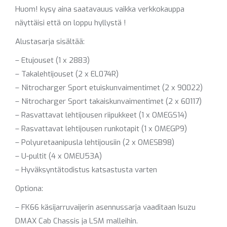
Huom! kysy aina saatavauus vaikka verkkokauppa
näyttäisi että on loppu hyllystä !
Alustasarja sisältää:
– Etujouset (1 x 2883)
– Takalehtijouset (2 x EL074R)
– Nitrocharger Sport etuiskunvaimentimet (2 x 90022)
– Nitrocharger Sport takaiskunvaimentimet (2 x 60117)
– Rasvattavat lehtijousen riipukkeet (1 x OMEGS14)
– Rasvattavat lehtijousen runkotapit (1 x OMEGP9)
– Polyuretaanipusla lehtijousiin (2 x OMESB98)
– U-pultit (4 x OMEU53A)
– Hyväksyntätodistus katsastusta varten
Optiona:
– FK66 käsijarruvaijerin asennussarja vaaditaan Isuzu
DMAX Cab Chassis ja LSM malleihin.