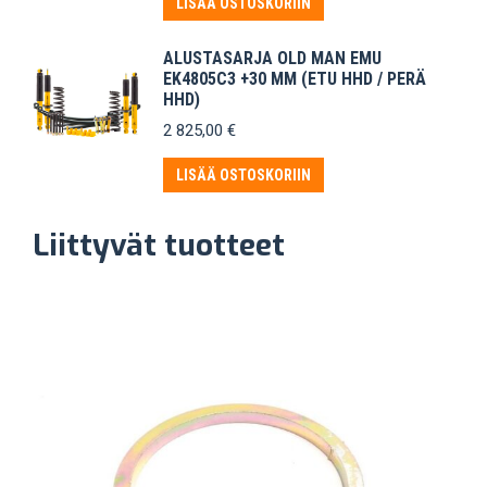
LISÄÄ OSTOSKORIIN
ALUSTASARJA OLD MAN EMU
EK4805C3 +30 MM (ETU HHD / PERÄ
HHD)
2 825,00
€
LISÄÄ OSTOSKORIIN
Liittyvät tuotteet