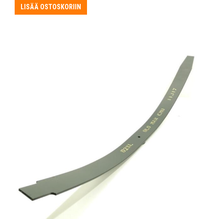
oli:
on:
LISÄÄ OSTOSKORIIN
131,30 €.
72,50 €.