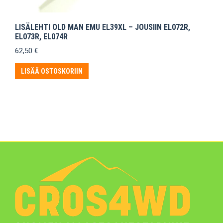
LISÄLEHTI OLD MAN EMU EL39XL – JOUSIIN EL072R,
EL073R, EL074R
62,50
€
LISÄÄ OSTOSKORIIN