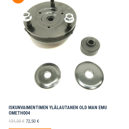
ISKUNVAIMENTIMEN YLÄLAUTANEN OLD MAN EMU
OMETH004
Alkuperäinen
Nykyinen
131,30
€
72,50
€
hinta
hinta