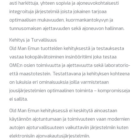
asti harkittuja, yhteen sopivia ja ajoneuvokohtaisesti
integroituja järjestelmiä joista jokainen tarjoaa
optimaalisen mukavuuden, kuormankantokyvyn ja
tunnusomaisen ajettavuuden sekä ajoneuvon hallinnan.
Kehitys ja Turvallisuus
Old Man Emun tuotteiden kehityksestä ja testauksesta
vastaa kokopäivätoiminen insinööritiimi joka testaa
OME:n osien toimivuutta ja ajettavuutta sekä laboratorio-
että maastotestein. Testattavana ja kehityksen kohteena
on lukuisia eri ominaisuuksia joilla varmistetaan
jousijärjestelmien optimaalinen toiminta – kompromisseja
ei sallita.
Old Man Emun kehityksessä ei keskitytä ainoastaan
käytännön ajotuntumaan ja toimivuuteen vaan modernien
autojen ajoturvallisuuteen vaikuttaviin järjestelmiin kuten
elektronisiin ajonvakautusjärjestelmiin.