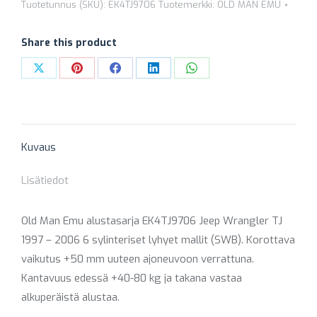
EK4TJ9706
Tuotetunnus (SKU):
EK4TJ9706
Tuotemerkki:
OLD MAN EMU
+40
MM
Share this product
(ETU
Share
Share
Share
Share
Share
HD
on
on
on
on
on
/
X
Pinterest
Facebook
LinkedIn
WhatsApp
PERÄ
NORM)
Kuvaus
määrä
Lisätiedot
Old Man Emu alustasarja EK4TJ9706 Jeep Wrangler TJ
1997 – 2006 6 sylinteriset lyhyet mallit (SWB). Korottava
vaikutus +50 mm uuteen ajoneuvoon verrattuna.
Kantavuus edessä +40-80 kg ja takana vastaa
alkuperäistä alustaa.