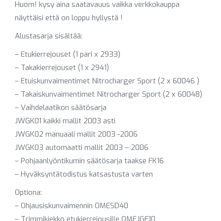
Huom! kysy aina saatavauus vaikka verkkokauppa
näyttäisi että on loppu hyllystä !
Alustasarja sisältää:
– Etukierrejouset (1 pari x 2933)
– Takakierrejouset (1 x 2941)
– Etuiskunvaimentimet Nitrocharger Sport (2 x 60046 )
– Takaiskunvaimentimet Nitrocharger Sport (2 x 60048)
– Vaihdelaatikon säätösarja
JWGK01 kaikki mallit 2003 asti
JWGK02 manuaali mallit 2003 -2006
JWGK03 automaatti mallit 2003 – 2006
– Pohjaanlyöntikumin säätösarja taakse FK16
– Hyväksyntätodistus katsastusta varten
Optiona:
– Ohjausiskunvaimennin OMESD40
– Trimmikiekko etukierrejousille OMEJGF10