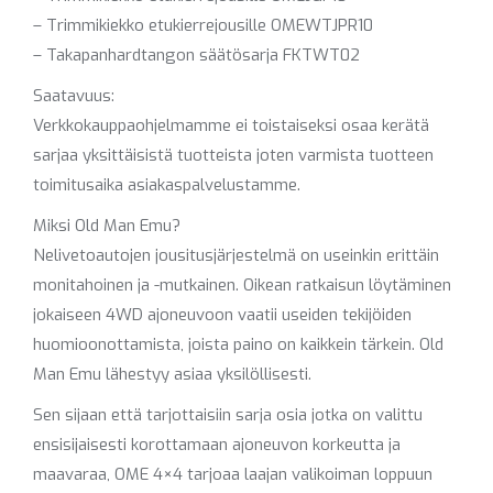
– Trimmikiekko etukierrejousille OMEWTJPR10
– Takapanhardtangon säätösarja FKTWT02
Saatavuus:
Verkkokauppaohjelmamme ei toistaiseksi osaa kerätä
sarjaa yksittäisistä tuotteista joten varmista tuotteen
toimitusaika asiakaspalvelustamme.
Miksi Old Man Emu?
Nelivetoautojen jousitusjärjestelmä on useinkin erittäin
monitahoinen ja -mutkainen. Oikean ratkaisun löytäminen
jokaiseen 4WD ajoneuvoon vaatii useiden tekijöiden
huomioonottamista, joista paino on kaikkein tärkein. Old
Man Emu lähestyy asiaa yksilöllisesti.
Sen sijaan että tarjottaisiin sarja osia jotka on valittu
ensisijaisesti korottamaan ajoneuvon korkeutta ja
maavaraa, OME 4×4 tarjoaa laajan valikoiman loppuun