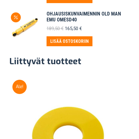
OHJAUSISKUNVAIMENNIN OLD MAN
EMU OMESD40
Alkuperäinen
Nykyinen
189,50
€
165,50
€
hinta
hinta
oli:
on:
LISÄÄ OSTOSKORIIN
189,50 €.
165,50 €.
Liittyvät tuotteet
Ale!