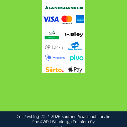
Cros4wd.fi @ 2024-2026 Suomen Maastoautotarvike
Cros4WD | Webdesign
Endofera Oy