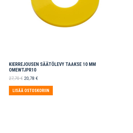
KIERREJOUSEN SÄÄTÖLEVY TAAKSE 10 MM
OMEWTJPR10
Alkuperäinen
Nykyinen
27,70
€
20,78
€
hinta
hinta
oli:
on:
LISÄÄ OSTOSKORIIN
27,70 €.
20,78 €.