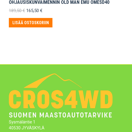
OHJAUSISKUNVAIMENNIN OLD MAN EMU OMESD40
Alkuperäinen
Nykyinen
189,50
€
165,50
€
hinta
hinta
oli:
on:
LISÄÄ OSTOSKORIIN
189,50 €.
165,50 €.
Sysmäläntie 1
40530 JYVÄSKYLÄ