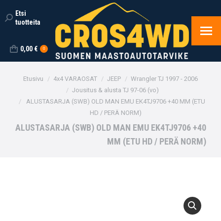
Etsi
Search:
tuotteita
0,00
€
0
You are here:
Etusivu
4x4 VARAOSAT
JEEP
Wrangler TJ 1997 - 2006
Jousitus & alusta TJ 97-06 (vo)
ALUSTASARJA (SWB) OLD MAN EMU EK4TJ9706 +40 MM (ETU
HD / PERÄ NORM)
ALUSTASARJA (SWB) OLD MAN EMU EK4TJ9706 +40
MM (ETU HD / PERÄ NORM)