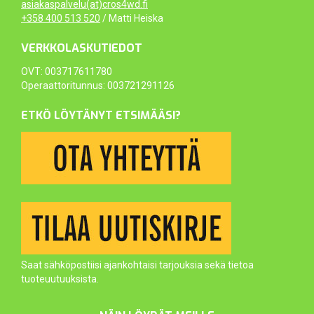
asiakaspalvelu(at)cros4wd.fi
+358 400 513 520
/ Matti Heiska
VERKKOLASKUTIEDOT
OVT: 003717611780
Operaattoritunnus: 003721291126
ETKÖ LÖYTÄNYT ETSIMÄÄSI?
Saat sähköpostiisi ajankohtaisi tarjouksia sekä tietoa
tuoteuutuuksista.