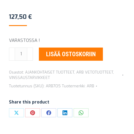
127,50
€
VARASTOSSA !
VETOLIINA
LISÄÄ OSTOSKORIIN
VENYVÄ
9
Osastot:
AJANKOHTAISET TUOTTEET
,
ARB VETOTUOTTEET
,
M
VINSSAUSTARVIKKEET
8000
Tuotetunnus (SKU):
ARB705
Tuotemerkki:
ARB
KG
ARB705
Share this product
määrä
Share
Share
Share
Share
Share
on
on
on
on
on