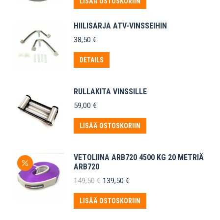
LISÄÄ OSTOSKORIIN
225,50 €.
215,50 €.
HIILISARJA ATV-VINSSEIHIN
38,50
€
DETAILS
RULLAKITA VINSSILLE
59,00
€
LISÄÄ OSTOSKORIIN
VETOLIINA ARB720 4500 KG 20 METRIÄ
ARB720
Alkuperäinen
Nykyinen
149,50
€
139,50
€
hinta
hinta
oli:
on:
LISÄÄ OSTOSKORIIN
149,50 €.
139,50 €.