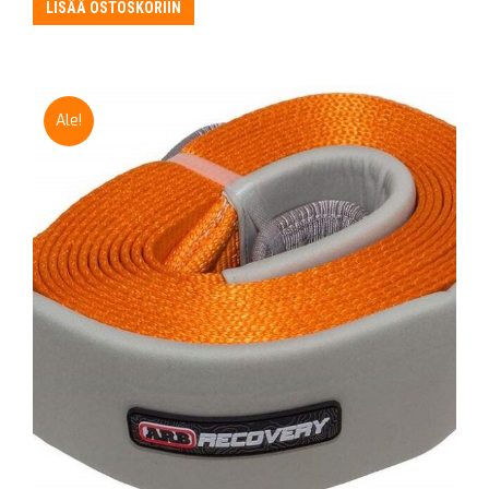
oli:
on:
LISÄÄ OSTOSKORIIN
181,50 €.
175,50 €.
Ale!