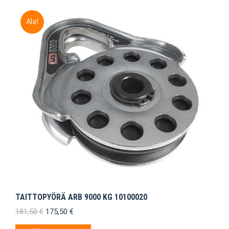
Ale!
TAITTOPYÖRÄ ARB 9000 KG 10100020
Alkuperäinen
Nykyinen
181,50
€
175,50
€
hinta
hinta