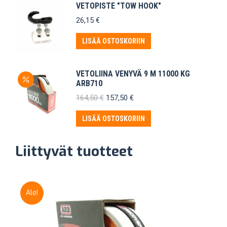
VETOPISTE "TOW HOOK"
26,15
€
LISÄÄ OSTOSKORIIN
VETOLIINA VENYVÄ 9 M 11000 KG
ARB710
Alkuperäinen
Nykyinen
164,50
€
157,50
€
hinta
hinta
oli:
on:
LISÄÄ OSTOSKORIIN
164,50 €.
157,50 €.
Liittyvät tuotteet
Ale!