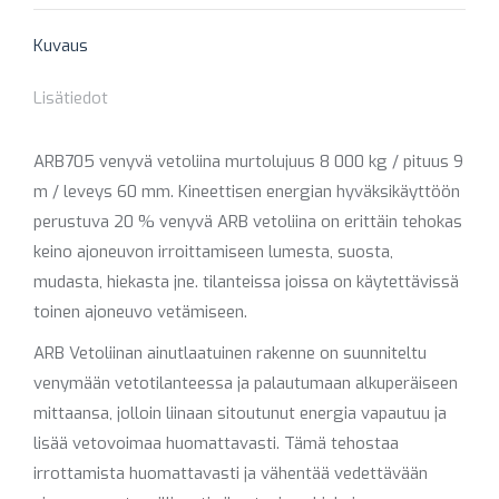
X
Pinterest
Facebook
LinkedIn
WhatsApp
Kuvaus
Lisätiedot
ARB705 venyvä vetoliina murtolujuus 8 000 kg / pituus 9
m / leveys 60 mm. Kineettisen energian hyväksikäyttöön
perustuva 20 % venyvä ARB vetoliina on erittäin tehokas
keino ajoneuvon irroittamiseen lumesta, suosta,
mudasta, hiekasta jne. tilanteissa joissa on käytettävissä
toinen ajoneuvo vetämiseen.
ARB Vetoliinan ainutlaatuinen rakenne on suunniteltu
venymään vetotilanteessa ja palautumaan alkuperäiseen
mittaansa, jolloin liinaan sitoutunut energia vapautuu ja
lisää vetovoimaa huomattavasti. Tämä tehostaa
irrottamista huomattavasti ja vähentää vedettävään