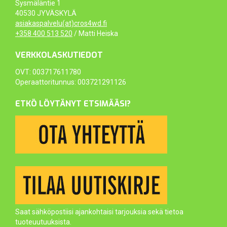
Sysmäläntie 1
40530 JYVÄSKYLÄ
asiakaspalvelu(at)cros4wd.fi
+358 400 513 520
/ Matti Heiska
VERKKOLASKUTIEDOT
OVT: 003717611780
Operaattoritunnus: 003721291126
ETKÖ LÖYTÄNYT ETSIMÄÄSI?
Saat sähköpostiisi ajankohtaisi tarjouksia sekä tietoa
tuoteuutuuksista.