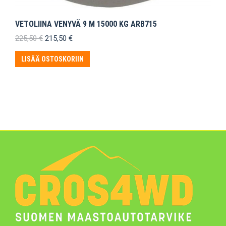
VETOLIINA VENYVÄ 9 M 15000 KG ARB715
Alkuperäinen
Nykyinen
225,50
€
215,50
€
hinta
hinta
oli:
on:
LISÄÄ OSTOSKORIIN
225,50 €.
215,50 €.