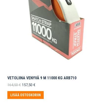
VETOLIINA VENYVÄ 9 M 11000 KG ARB710
Alkuperäinen
Nykyinen
164,50
€
157,50
€
hinta
hinta
oli:
on:
LISÄÄ OSTOSKORIIN
164,50 €.
157,50 €.