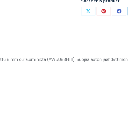
Share this product
Share
Share
Sha
on
on
on
X
Pinterest
Fac
ttu 8 mm duralumiinista (AW5083H111). Suojaa auton jäähdyttimen,