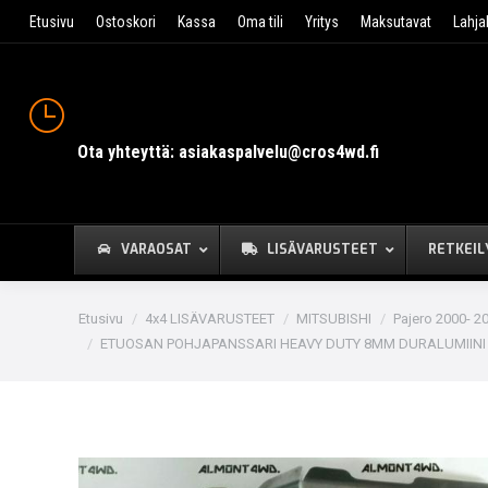
Etusivu
Ostoskori
Kassa
Oma tili
Yritys
Maksutavat
Lahja
Ota yhteyttä: asiakaspalvelu@cros4wd.fi
VARAOSAT
LISÄVARUSTEET
RETKEIL
You are here:
Etusivu
4x4 LISÄVARUSTEET
MITSUBISHI
Pajero 2000- 20
ETUOSAN POHJAPANSSARI HEAVY DUTY 8MM DURALUMIINI