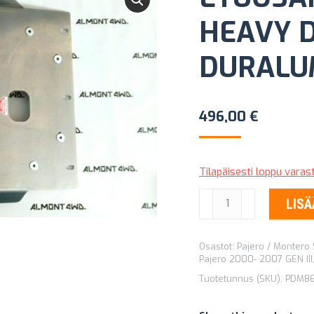
HEAVY 
DURALUM
496,00
€
Tilapäisesti loppu vara
ETUOSAN
LISÄ
POHJAPANSSARI
HEAVY
Osastot:
Pajero / Montero
DUTY
Pajero 2000- 2007 GEN III
8MM
Tuotetunnus (SKU):
PDM8
DURALUMIINI
määrä