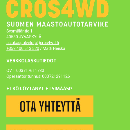
Sysmäläntie 1
40530 JYVÄSKYLÄ
asiakaspalvelu(at)cros4wd.fi
+358 400 513 520
/ Matti Heiska
VERKKOLASKUTIEDOT
OVT: 003717611780
Operaattoritunnus: 003721291126
ETKÖ LÖYTÄNYT ETSIMÄÄSI?