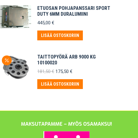
ETUOSAN POHJAPANSSARI SPORT
DUTY 6MM DURALUMIINI
445,00
€
LISÄÄ OSTOSKORIIN
TAITTOPYÖRÄ ARB 9000 KG
10100020
Alkuperäinen
Nykyinen
181,50
€
175,50
€
hinta
hinta
oli:
on:
LISÄÄ OSTOSKORIIN
181,50 €.
175,50 €.
MAKSUTAPAMME – MYÖS OSAMAKSU!