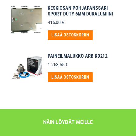
KESKIOSAN POHJAPANSSARI
SPORT DUTY 6MM DURALUMIINI
415,00
€
LISÄÄ OSTOSKORIIN
PAINEILMALUKKO ARB RD212
1 253,55
€
LISÄÄ OSTOSKORIIN
NÄIN LÖYDÄT MEILLE