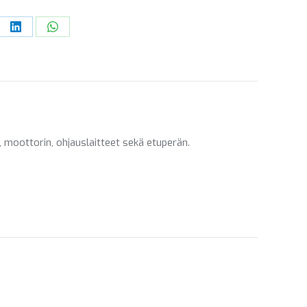
re
Share
Share
on
on
ebook
LinkedIn
WhatsApp
 moottorin, ohjauslaitteet sekä etuperän.