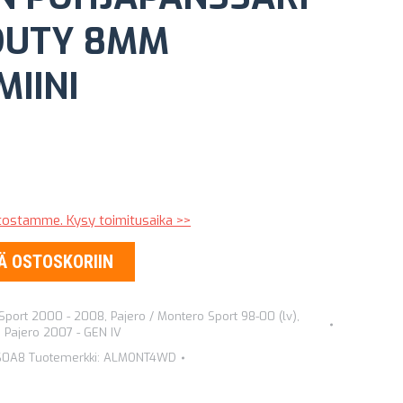
DUTY 8MM
IINI
stostamme. Kysy toimitusaika >>
Ä OSTOSKORIIN
 Sport 2000 - 2008
,
Pajero / Montero Sport 98-00 (lv)
,
,
Pajero 2007 - GEN IV
60A8
Tuotemerkki:
ALMONT4WD