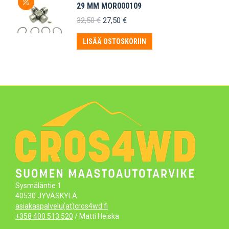
29 MM MOR000109
Alkuperäinen
Nykyinen
32,50
€
27,50
€
hinta
hinta
oli:
on:
LISÄÄ OSTOSKORIIN
32,50 €.
27,50 €.
Sysmäläntie 1
40530 JYVÄSKYLÄ
asiakaspalvelu(at)cros4wd.fi
+358 400 513 520
/ Matti Heiska