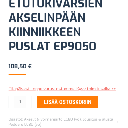
ETUTUKIVARSIEN
AKSELINPÄÄN
KIINNIIKKEEN
PUSLAT EP9050
108,50
€
Tilapäisesti loppu varastostamme. Kysy toimitusaika >>
ETUTUKIVARSIEN
LISÄÄ OSTOSKORIIN
AKSELINPÄÄN
KIINNIIKKEEN
Osastot:
Akselit & voimansiirto LC80 (vo)
,
Jousitus & alusta
PUSLAT
Pedders LC80 (vo)