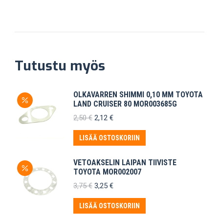
Tutustu myös
OLKAVARREN SHIMMI 0,10 MM TOYOTA
LAND CRUISER 80 MOR003685G
Alkuperäinen
Nykyinen
2,50
€
2,12
€
hinta
hinta
oli:
on:
LISÄÄ OSTOSKORIIN
2,50 €.
2,12 €.
VETOAKSELIN LAIPAN TIIVISTE
TOYOTA MOR002007
Alkuperäinen
Nykyinen
3,75
€
3,25
€
hinta
hinta
oli:
on:
LISÄÄ OSTOSKORIIN
3,75 €.
3,25 €.