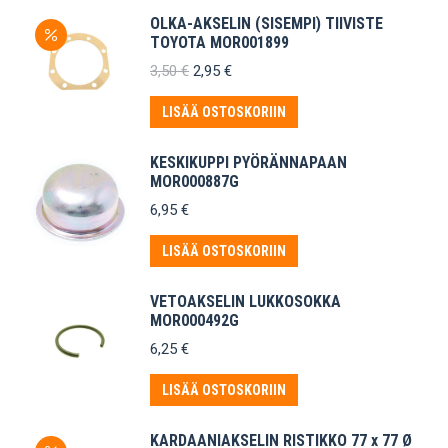
OLKA-AKSELIN (SISEMPI) TIIVISTE
TOYOTA MOR001899
Alkuperäinen
Nykyinen
3,50
€
2,95
€
hinta
hinta
oli:
on:
LISÄÄ OSTOSKORIIN
3,50 €.
2,95 €.
KESKIKUPPI PYÖRÄNNAPAAN
MOR000887G
6,95
€
LISÄÄ OSTOSKORIIN
VETOAKSELIN LUKKOSOKKA
MOR000492G
6,25
€
LISÄÄ OSTOSKORIIN
KARDAANIAKSELIN RISTIKKO 77 x 77 Ø