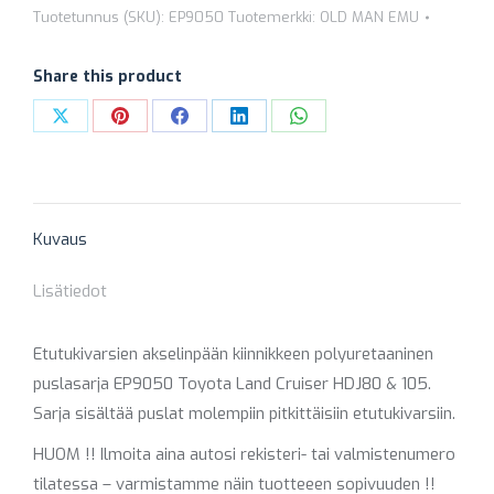
EP9050
Tuotetunnus (SKU):
EP9050
Tuotemerkki:
OLD MAN EMU
määrä
Share this product
Share
Share
Share
Share
Share
on
on
on
on
on
X
Pinterest
Facebook
LinkedIn
WhatsApp
Kuvaus
Lisätiedot
Etutukivarsien akselinpään kiinnikkeen polyuretaaninen
puslasarja EP9050 Toyota Land Cruiser HDJ80 & 105.
Sarja sisältää puslat molempiin pitkittäisiin etutukivarsiin.
HUOM !! Ilmoita aina autosi rekisteri- tai valmistenumero
tilatessa – varmistamme näin tuotteeen sopivuuden !!