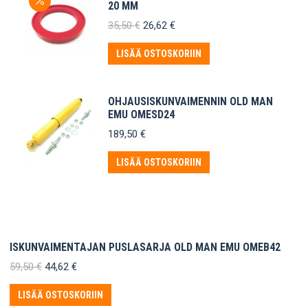
20 MM
Alkuperäinen
Nykyinen
35,50
€
26,62
€
hinta
hinta
oli:
on:
LISÄÄ OSTOSKORIIN
35,50 €.
26,62 €.
OHJAUSISKUNVAIMENNIN OLD MAN
EMU OMESD24
189,50
€
LISÄÄ OSTOSKORIIN
ISKUNVAIMENTAJAN PUSLASARJA OLD MAN EMU OMEB42
Alkuperäinen
Nykyinen
59,50
€
44,62
€
hinta
hinta
oli:
on:
LISÄÄ OSTOSKORIIN
59,50 €.
44,62 €.