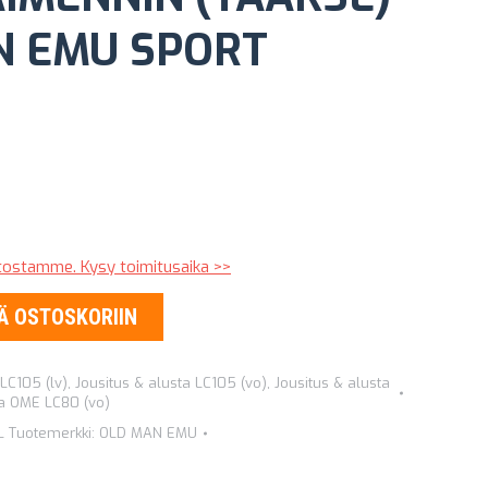
N EMU SPORT
stostamme. Kysy toimitusaika >>
Ä OSTOSKORIIN
 LC105 (lv)
,
Jousitus & alusta LC105 (vo)
,
Jousitus & alusta
ta OME LC80 (vo)
L
Tuotemerkki:
OLD MAN EMU