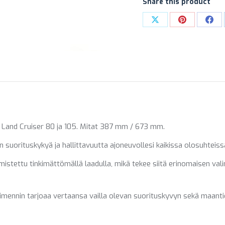
Share this product
määrä
Share
Share
Sha
on
on
on
X
Pinterest
Fac
Land Cruiser 80 ja 105. Mitat 387 mm / 673 mm.
suorituskykyä ja hallittavuutta ajoneuvollesi kaikissa olosuhteiss
stettu tinkimättömällä laadulla, mikä tekee siitä erinomaisen valin
imennin tarjoaa vertaansa vailla olevan suorituskyvyn sekä maant