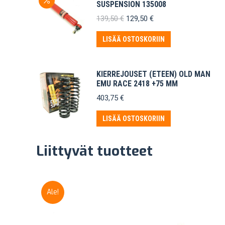
SUSPENSION 135008
Alkuperäinen
Nykyinen
139,50
€
129,50
€
hinta
hinta
oli:
on:
LISÄÄ OSTOSKORIIN
139,50 €.
129,50 €.
KIERREJOUSET (ETEEN) OLD MAN
EMU RACE 2418 +75 MM
403,75
€
LISÄÄ OSTOSKORIIN
Liittyvät tuotteet
Ale!