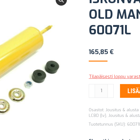
OLD MA
60071L
165,85
€
Tilapäisesti loppu vara
ISKUNVAIMENNIN
LISÄ
(TAAKSE)
OLD
Osastot:
Jousitus & alusta
MAN
LC80 (lv)
,
Jousitus & alus
EMU
Tuotetunnus (SKU):
60071
SPORT
60071L