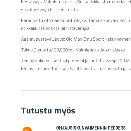
Kestävyys: Valmistettu erittäin laadukkaista materiaale
suorituskyvyn heikkenemistä.
Parannettu offroad-suorituskyky: Tämä iskunvaimennin 
seikkailuista entistä jännittävämpiä.
Asennusystävällisyys: Old Man Emu Sport -iskunvaimenni
Takuu 3 vuotta/ 60,000km. Valmistettu Australiassa
Tee ajokokemuksestasi parempi ja luotettavampi Old Man
iskunvaimennin tuo lisää hallittavuutta, mukavuutta ja 
Tutustu myös
OHJAUSISKUNVAIMENNIN PEDDERS