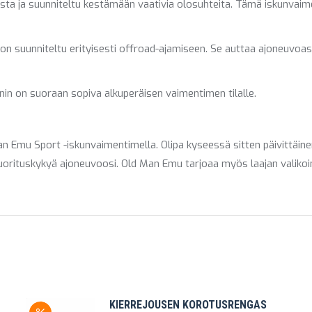
ista ja suunniteltu kestämään vaativia olosuhteita. Tämä iskunvai
on suunniteltu erityisesti offroad-ajamiseen. Se auttaa ajoneuvoa
n on suoraan sopiva alkuperäisen vaimentimen tilalle.
 Emu Sport -iskunvaimentimella. Olipa kyseessä sitten päivittäine
suorituskykyä ajoneuvoosi. Old Man Emu tarjoaa myös laajan valikoim
KIERREJOUSEN KOROTUSRENGAS