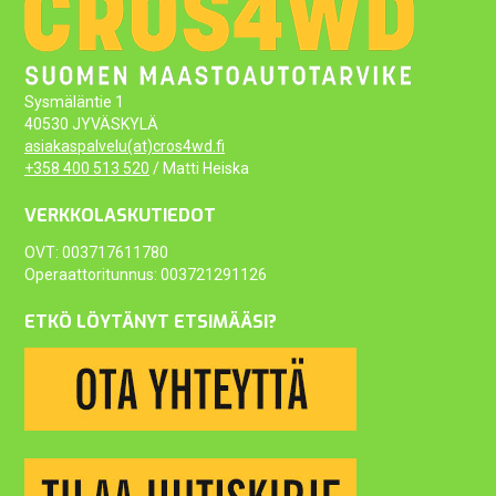
Sysmäläntie 1
40530 JYVÄSKYLÄ
asiakaspalvelu(at)cros4wd.fi
+358 400 513 520
/ Matti Heiska
VERKKOLASKUTIEDOT
OVT: 003717611780
Operaattoritunnus: 003721291126
ETKÖ LÖYTÄNYT ETSIMÄÄSI?