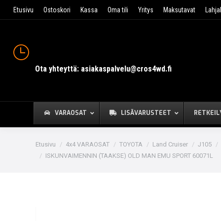
Etusivu
Ostoskori
Kassa
Oma tili
Yritys
Maksutavat
Lahja
Ota yhteyttä: asiakaspalvelu@cros4wd.fi
VARAOSAT
LISÄVARUSTEET
RETKEIL
You are here:
Etusivu
4x4 VARAOSAT
TOYOTA
Land Cruiser
J105
ISKUNVAIMENNIN (TAAKSE) OLD MAN EMU SPORT 60071L