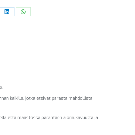
re
Share
Share
on
on
ebook
LinkedIn
WhatsApp
a.
nan kaikille, jotka etsivät parasta mahdollista
iellä että maastossa parantaen ajomukavuutta ja