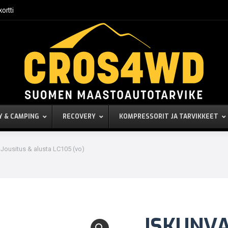
kortti
Y & CAMPING
RECOVERY
KOMPRESSORIT JA TARVIKKEET
Jousitus & alusta LC105 (vo)
ISKUNVA