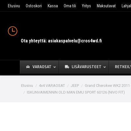
Etusivu
Ostoskori
Kassa
Oma tili
Yritys
Maksutavat
Lahja
Ota yhteyttä: asiakaspalvelu@cros4wd.fi
VARAOSAT
LISÄVARUSTEET
RETKEIL
You are here:
Etusivu
4x4 VARAOSAT
JEEP
Grand Cherokee WK2 2011 
ISKUNVAIMENNIN OLD MAN EMU SPORT 60126 (NIVO FIT)