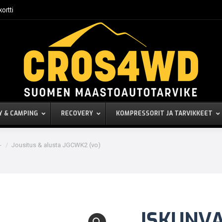
kortti
Y & CAMPING
RECOVERY
KOMPRESSORIT JA TARVIKKEET
-
Jousitus & alusta JGCWK2 (vo)
ISKUNV