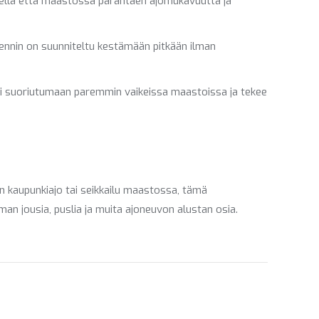
iellä että maastossa parantaen ajomukavuutta ja
mennin on suunniteltu kestämään pitkään ilman
si suoriutumaan paremmin vaikeissa maastoissa ja tekee
n kaupunkiajo tai seikkailu maastossa, tämä
an jousia, puslia ja muita ajoneuvon alustan osia.