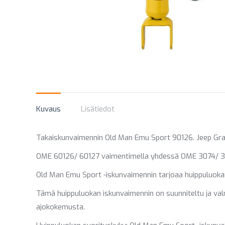
Kuvaus
Lisätiedot
Takaiskunvaimennin Old Man Emu Sport 90126. Jeep G
OME 60126/ 60127 vaimentimella yhdessä OME 3074/ 306
Old Man Emu Sport -iskunvaimennin tarjoaa huippuluokan 
Tämä huippuluokan iskunvaimennin on suunniteltu ja valmi
ajokokemusta.