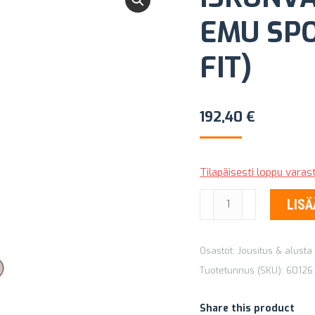
EMU SPO
FIT)
192,40
€
Tilapäisesti loppu vara
ISKUNVAIMENNIN
LISÄ
OLD
MAN
Osastot:
Jousitus & alust
EMU
Tuotetunnus (SKU):
60126
SPORT
60126
Share this product
(NIVO