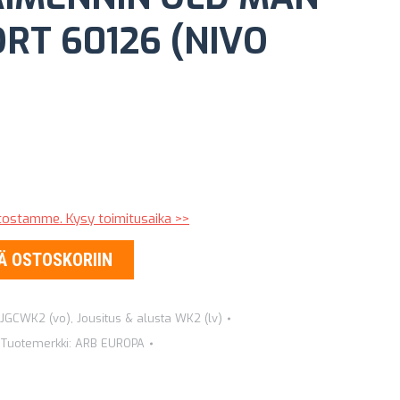
RT 60126 (NIVO
stostamme. Kysy toimitusaika >>
Ä OSTOSKORIIN
a JGCWK2 (vo)
,
Jousitus & alusta WK2 (lv)
Tuotemerkki:
ARB EUROPA