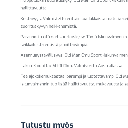
Huippuluokan suorituskyky: Old Man Emu Sport -iskunva
hallittavuutta.
Kestävyys: Valmistettu erittäin laadukkaista materiaale
suorituskyvyn heikkenemistä.
Parannettu offroad-suorituskyky: Tämä iskunvaimennin 
seikkailuista entistä jännittävämpiä.
Asennusystävällisyys: Old Man Emu Sport -iskunvaimenni
Takuu 3 vuotta/ 60,000km. Valmistettu Australiassa
Tee ajokokemuksestasi parempi ja luotettavampi Old Man
iskunvaimennin tuo lisää hallittavuutta, mukavuutta ja 
Tutustu myös