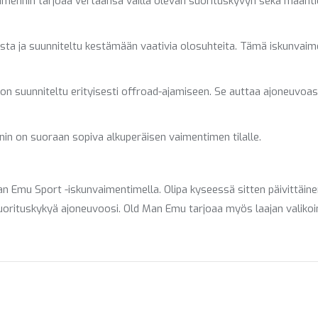
imennin tarjoaa vertaansa vailla olevan suorituskyvyn sekä maant
ista ja suunniteltu kestämään vaativia olosuhteita. Tämä iskunvai
on suunniteltu erityisesti offroad-ajamiseen. Se auttaa ajoneuvoa
n on suoraan sopiva alkuperäisen vaimentimen tilalle.
 Emu Sport -iskunvaimentimella. Olipa kyseessä sitten päivittäine
suorituskykyä ajoneuvoosi. Old Man Emu tarjoaa myös laajan valikoim