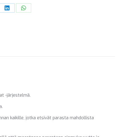
re
Share
Share
on
on
ebook
LinkedIn
WhatsApp
 -järjestelmä.
a.
nan kaikille, jotka etsivät parasta mahdollista