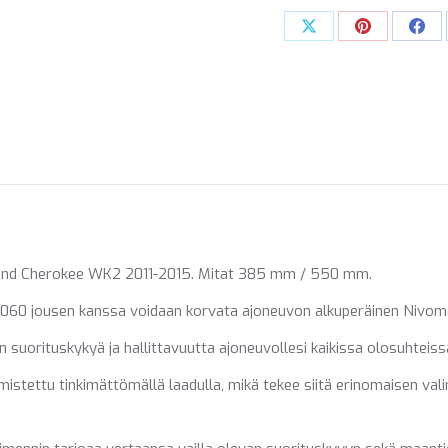
FIT)
Share
Share
Sha
määrä
on
on
on
X
Pinterest
Fac
rand Cherokee WK2 2011-2015. Mitat 385 mm / 550 mm.
0 jousen kanssa voidaan korvata ajoneuvon alkuperäinen Nivomat
suorituskykyä ja hallittavuutta ajoneuvollesi kaikissa olosuhteiss
stettu tinkimättömällä laadulla, mikä tekee siitä erinomaisen valin