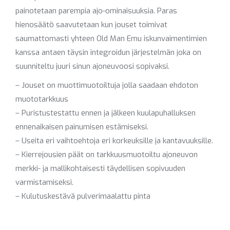
painotetaan parempia ajo-ominaisuuksia. Paras
hienosäätö saavutetaan kun jouset toimivat
saumattomasti yhteen Old Man Emu iskunvaimentimien
kanssa antaen täysin integroidun järjestelmän joka on
suunniteltu juuri sinun ajoneuvoosi sopivaksi.
– Jouset on muottimuotoiltuja jolla saadaan ehdoton
muototarkkuus
– Puristustestattu ennen ja jälkeen kuulapuhalluksen
ennenaikaisen painumisen estämiseksi.
– Useita eri vaihtoehtoja eri korkeuksille ja kantavuuksille.
– Kierrejousien päät on tarkkuusmuotoiltu ajoneuvon
merkki- ja mallikohtaisesti täydellisen sopivuuden
varmistamiseksi.
– Kulutuskestävä pulverimaalattu pinta