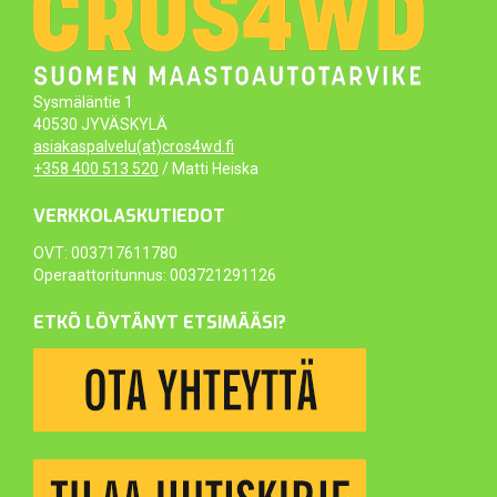
Sysmäläntie 1
40530 JYVÄSKYLÄ
asiakaspalvelu(at)cros4wd.fi
+358 400 513 520
/ Matti Heiska
VERKKOLASKUTIEDOT
OVT: 003717611780
Operaattoritunnus: 003721291126
ETKÖ LÖYTÄNYT ETSIMÄÄSI?