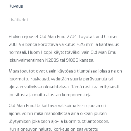
Kuvaus
Lisätiedot
Etukierrejouset Old Man Emu 2704 Toyota Land Cruiser
200. V8 bensa korottava vaikutus +25 mm ja kantavuus
normaali. Huom ! sopii käytettäväksi vain Old Man Emu
iskunvaimentimen N208S tai 91005 kanssa.
Maastoautot ovat usein käytössä tilanteissa joissa ne on
kuormattu raskaasti, vedetään suuria perävaunuja tai
ajetaan vaikeissa olosuhteissa. Tämä rasittaa erityisesti
jousitusta ja muita alustan komponentteja.
Old Man Emu:lta kattava valikoima kierrejousia eri
ajoneuvoihin mikä mahdollistaa aina oikean jousen
löytymisen jokaiseen ajo- ja kuormitustilanteeseen.
Kun ajoneuvon haluttu korkeus on saavutettu