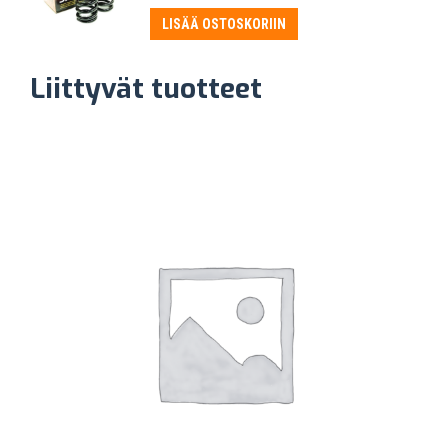
hinta
hinta
oli:
on:
LISÄÄ OSTOSKORIIN
530,50 €.
365,00 €.
Liittyvät tuotteet