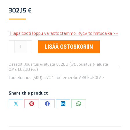
302,15
€
Tilapäisesti loppu varastostamme. Kysy toimitusaika >>
KIERREJOUSET
LISÄÄ OSTOSKORIIN
OLD
MAN
Osastot:
Jousitus & alusta LC200 (lv)
,
Jousitus & alusta
EMU
OME LC200 (vo)
2704
Tuotetunnus (SKU):
2704
Tuotemerkki:
ARB EUROPA
+
25
Share this product
MM
määrä
Share
Share
Share
Share
Share
on
on
on
on
on
X
Pinterest
Facebook
LinkedIn
WhatsApp