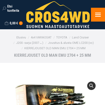
Etsi
Search:
tuotteita
0,00
€
0
You are here:
Etusivu
4x4 VARAOSAT
TOYOTA
Land Cruiser
J200 -sarja (2007→)
Jousitus & alusta OME LC200 (vo)
KIERREJOUSET OLD MAN EMU 2704 + 25 MM
KIERREJOUSET OLD MAN EMU 2704 + 25 MM