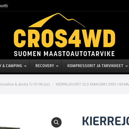
kortti
Y & CAMPING
RECOVERY
KOMPRESSORIT JA TARVIKKEET
Jousitus & alusta TJ 97-06 (vo)
KIERREJOUSET OLD MAN EMU 2932 +50 M
KIERREJ