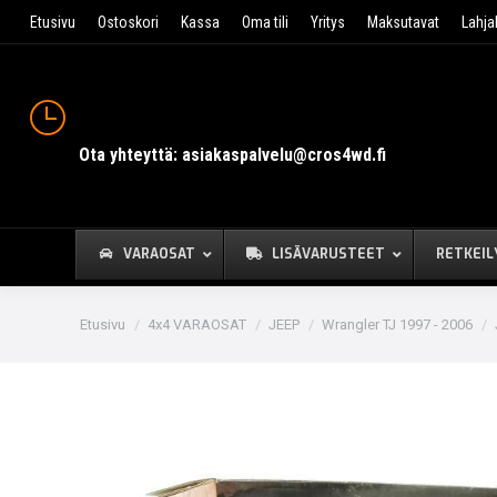
Etusivu
Ostoskori
Kassa
Oma tili
Yritys
Maksutavat
Lahja
Ota yhteyttä: asiakaspalvelu@cros4wd.fi
VARAOSAT
LISÄVARUSTEET
RETKEIL
You are here:
Etusivu
4x4 VARAOSAT
JEEP
Wrangler TJ 1997 - 2006