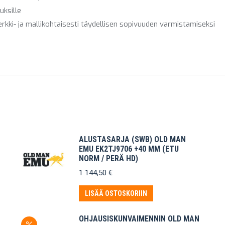
uksille
kki- ja mallikohtaisesti täydellisen sopivuuden varmistamiseksi
ALUSTASARJA (SWB) OLD MAN
EMU EK2TJ9706 +40 MM (ETU
NORM / PERÄ HD)
1 144,50
€
LISÄÄ OSTOSKORIIN
OHJAUSISKUNVAIMENNIN OLD MAN