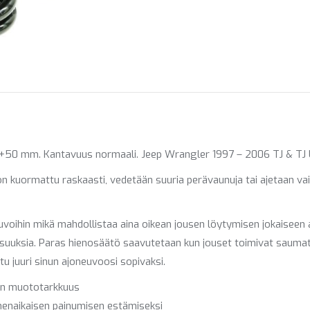
X
Pinterest
Fac
+50 mm. Kantavuus normaali. Jeep Wrangler 1997 – 2006 TJ & TJ U
n kuormattu raskaasti, vedetään suuria perävaunuja tai ajetaan vai
euvoihin mikä mahdollistaa aina oikean jousen löytymisen jokaiseen 
isuuksia. Paras hienosäätö saavutetaan kun jouset toimivat saum
tu juuri sinun ajoneuvoosi sopivaksi.
ton muototarkkuus
nnenaikaisen painumisen estämiseksi