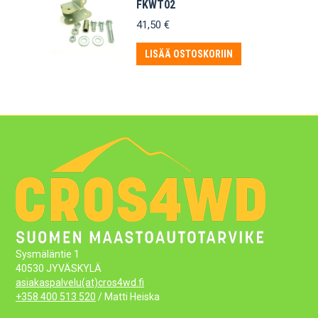
FKWT02
41,50
€
LISÄÄ OSTOSKORIIN
Sysmäläntie 1
40530 JYVÄSKYLÄ
asiakaspalvelu(at)cros4wd.fi
+358 400 513 520
/ Matti Heiska