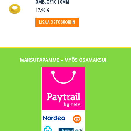
OMEJGF10 10MM
17,90
€
LISÄÄ OSTOSKORIIN
MAKSUTAPAMME – MYÖS OSAMAKSU!