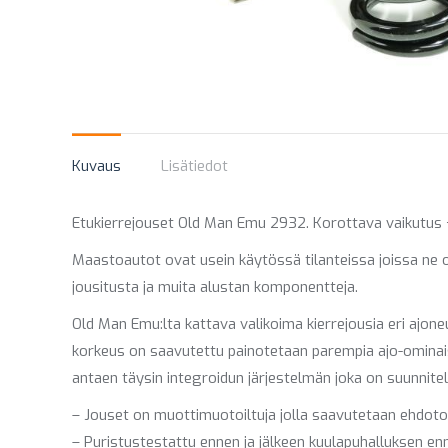
Kuvaus
Lisätiedot
Etukierrejouset Old Man Emu 2932. Korottava vaikutus 
Maastoautot ovat usein käytössä tilanteissa joissa ne o
jousitusta ja muita alustan komponentteja.
Old Man Emu:lta kattava valikoima kierrejousia eri ajon
korkeus on saavutettu painotetaan parempia ajo-omina
antaen täysin integroidun järjestelmän joka on suunnitel
– Jouset on muottimuotoiltuja jolla saavutetaan ehdo
– Puristustestattu ennen ja jälkeen kuulapuhalluksen e