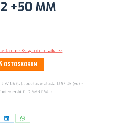
32 +50 MM
stostamme. Kysy toimitusaika >>
Ä OSTOSKORIIN
TJ 97-06 (lv)
,
Jousitus & alusta TJ 97-06 (vo)
Tuotemerkki:
OLD MAN EMU
re
Share
Share
on
on