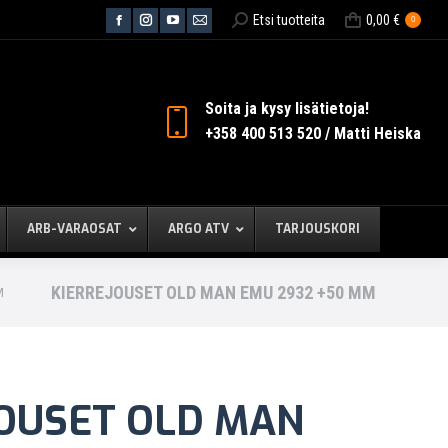
Search:
Etsi tuotteita
0,00
€
0
Facebook
Instagram
YouTube
Mail
page
page
page
page
opens
opens
opens
opens
in
in
in
in
Soita ja kysy lisätietoja!
new
new
new
new
+358 400 513 520 / Matti Heiska
window
window
window
window
ARB-VARAOSAT
ARGO ATV
TARJOUSKORI
KIERREJOUSET OLD MAN EMU 2932 +50 MM
M
OUSET OLD MAN