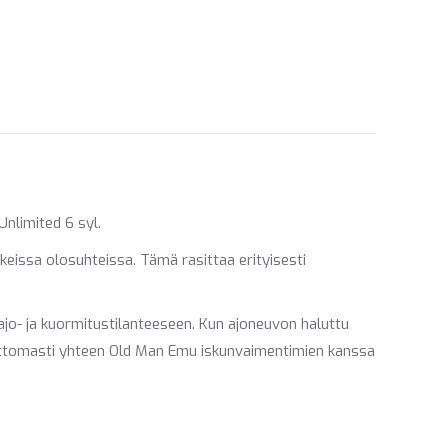
ebook
LinkedIn
WhatsApp
nlimited 6 syl.
keissa olosuhteissa. Tämä rasittaa erityisesti
ajo- ja kuormitustilanteeseen. Kun ajoneuvon haluttu
attomasti yhteen Old Man Emu iskunvaimentimien kanssa