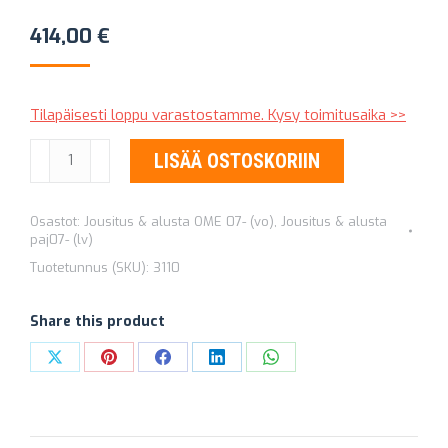
414,00
€
Tilapäisesti loppu varastostamme. Kysy toimitusaika >>
KIERREJOUSET
LISÄÄ OSTOSKORIIN
OLD
MAN
Osastot:
Jousitus & alusta OME 07- (vo)
,
Jousitus & alusta
EMU
paj07- (lv)
3110
Tuotetunnus (SKU):
3110
+40
MM
Share this product
määrä
Share
Share
Share
Share
Share
on
on
on
on
on
X
Pinterest
Facebook
LinkedIn
WhatsApp