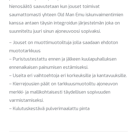
hienosäätö saavutetaan kun jouset toimivat
saumattomasti yhteen Old Man Emu iskunvaimentimien
kanssa antaen täysin integroidun järjestelmän joka on
suunniteltu juuri sinun ajoneuvoosi sopivaksi.
– Jouset on muottimuotoiltuja jolla saadaan ehdoton
muototarkkuus
– Puristustestattu ennen ja jälkeen kuulapuhalluksen
ennenaikaisen painumisen estämiseksi.
– Useita eri vaihtoehtoja eri korkeuksille ja kantavuuksille.
– Kierrejousien päät on tarkkuusmuotoiltu ajoneuvon
merkki- ja mallikohtaisesti täydellisen sopivuuden
varmistamiseksi.
– Kulutuskestävä pulverimaalattu pinta