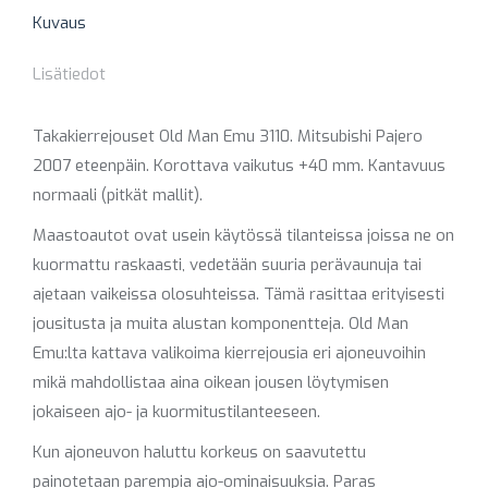
Kuvaus
Lisätiedot
Takakierrejouset Old Man Emu 3110. Mitsubishi Pajero
2007 eteenpäin. Korottava vaikutus +40 mm. Kantavuus
normaali (pitkät mallit).
Maastoautot ovat usein käytössä tilanteissa joissa ne on
kuormattu raskaasti, vedetään suuria perävaunuja tai
ajetaan vaikeissa olosuhteissa. Tämä rasittaa erityisesti
jousitusta ja muita alustan komponentteja. Old Man
Emu:lta kattava valikoima kierrejousia eri ajoneuvoihin
mikä mahdollistaa aina oikean jousen löytymisen
jokaiseen ajo- ja kuormitustilanteeseen.
Kun ajoneuvon haluttu korkeus on saavutettu
painotetaan parempia ajo-ominaisuuksia. Paras