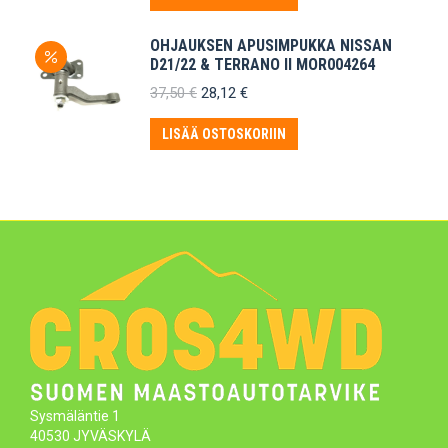
OHJAUKSEN APUSIMPUKKA NISSAN
D21/22 & TERRANO II MOR004264
Alkuperäinen
Nykyinen
37,50
€
28,12
€
hinta
hinta
oli:
on:
LISÄÄ OSTOSKORIIN
37,50 €.
28,12 €.
Sysmäläntie 1
40530 JYVÄSKYLÄ