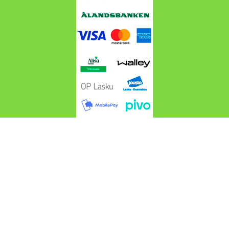
Cros4wd.fi @ 2024-2026 Suomen Maastoautotarvike
Cros4WD | Webdesign
Endofera Oy