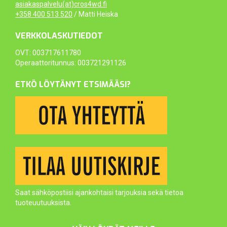
asiakaspalvelu(at)cros4wd.fi
+358 400 513 520
/ Matti Heiska
VERKKOLASKUTIEDOT
OVT: 003717611780
Operaattoritunnus: 003721291126
ETKÖ LÖYTÄNYT ETSIMÄÄSI?
Saat sähköpostiisi ajankohtaisi tarjouksia sekä tietoa
tuoteuutuuksista.