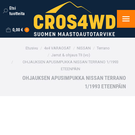
Etsi
Search:
tuotteita
0,00
€
0
You are here:
Etusivu
4x4 VARAOSAT
NISSAN
Terrano
Jarrut & ohjaus TII (vo)
OHJAUKSEN APUSIMPUKKA NISSAN TERRANO 1/1993
ETEENPÄIN
OHJAUKSEN APUSIMPUKKA NISSAN TERRANO
1/1993 ETEENPÄIN