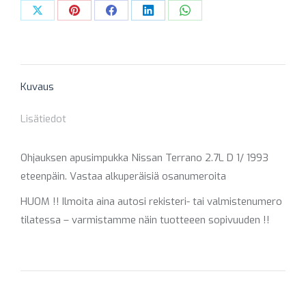
Share
Share
Share
Share
Share
on
on
on
on
on
X
Pinterest
Facebook
LinkedIn
WhatsApp
Kuvaus
Lisätiedot
Ohjauksen apusimpukka Nissan Terrano 2.7L D 1/ 1993
eteenpäin. Vastaa alkuperäisiä osanumeroita
HUOM !! Ilmoita aina autosi rekisteri- tai valmistenumero
tilatessa – varmistamme näin tuotteeen sopivuuden !!