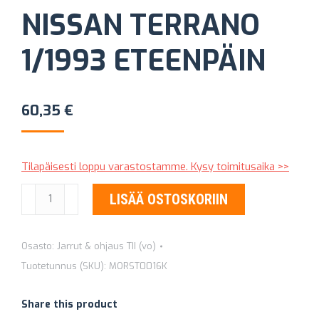
NISSAN TERRANO
1/1993 ETEENPÄIN
60,35
€
Tilapäisesti loppu varastostamme. Kysy toimitusaika >>
OHJAUKSEN
LISÄÄ OSTOSKORIIN
APUSIMPUKKA
NISSAN
Osasto:
Jarrut & ohjaus TII (vo)
TERRANO
Tuotetunnus (SKU):
MORST0016K
1/1993
ETEENPÄIN
Share this product
määrä