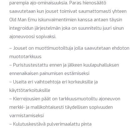
parempia ajo-ominaisuuksia. Paras hienosäätö
saavutetaan kun jouset toimivat saumattomasti yhteen
Old Man Emu iskunvaimentimien kanssa antaen täysin
integroidun järjestelmän joka on suunniteltu juuri sinun
ajoneuvoosi sopivaksi.
– Jouset on muottimuotoiltuja jolla saavutetaan ehdoton
muototarkkuus
– Puristustestattu ennen ja jälkeen kuulapuhalluksen
ennenaikaisen painumisen estämiseksi
– Useita eri vaihtoehtoja eri korkeuksille ja
käyttötarkoituksille
– Kierrejousien päät on tarkkuusmuotoiltu ajoneuvon
merkki- ja mallikohtaisesti täydellisen sopivuuden
varmistamiseksi
– Kulutuskestävä pulverimaalattu pinta