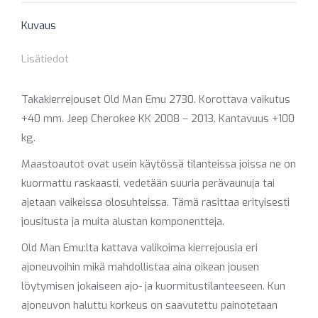
Kuvaus
Lisätiedot
Takakierrejouset Old Man Emu 2730. Korottava vaikutus
+40 mm. Jeep Cherokee KK 2008 – 2013. Kantavuus +100
kg.
Maastoautot ovat usein käytössä tilanteissa joissa ne on
kuormattu raskaasti, vedetään suuria perävaunuja tai
ajetaan vaikeissa olosuhteissa. Tämä rasittaa erityisesti
jousitusta ja muita alustan komponentteja.
Old Man Emu:lta kattava valikoima kierrejousia eri
ajoneuvoihin mikä mahdollistaa aina oikean jousen
löytymisen jokaiseen ajo- ja kuormitustilanteeseen. Kun
ajoneuvon haluttu korkeus on saavutettu painotetaan