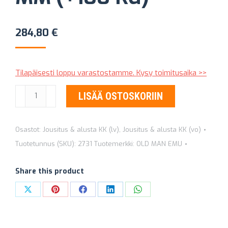
284,80
€
Tilapäisesti loppu varastostamme. Kysy toimitusaika >>
KIERREJOUSET
LISÄÄ OSTOSKORIIN
OLD
MAN
Osastot:
Jousitus & alusta KK (lv)
,
Jousitus & alusta KK (vo)
EMU
Tuotetunnus (SKU):
2731
Tuotemerkki:
OLD MAN EMU
2731
+40
Share this product
MM
(+100
Share
Share
Share
Share
Share
KG)
on
on
on
on
on
määrä
X
Pinterest
Facebook
LinkedIn
WhatsApp