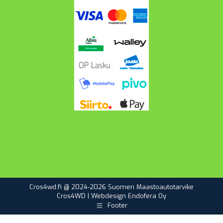
Cros4wd.fi @ 2024-2026 Suomen Maastoautotarvike
Cros4WD | Webdesign
Endofera Oy
Footer