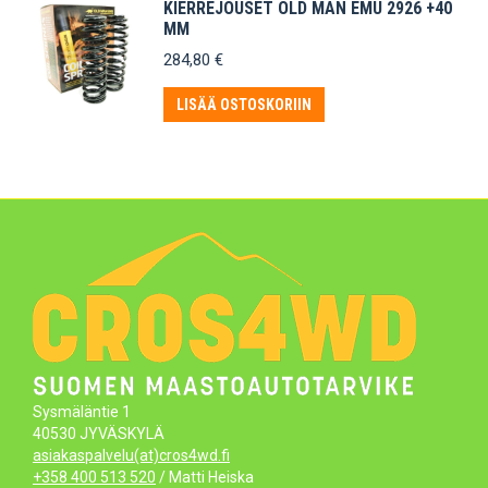
KIERREJOUSET OLD MAN EMU 2926 +40
MM
284,80
€
LISÄÄ OSTOSKORIIN
Sysmäläntie 1
40530 JYVÄSKYLÄ
asiakaspalvelu(at)cros4wd.fi
+358 400 513 520
/ Matti Heiska