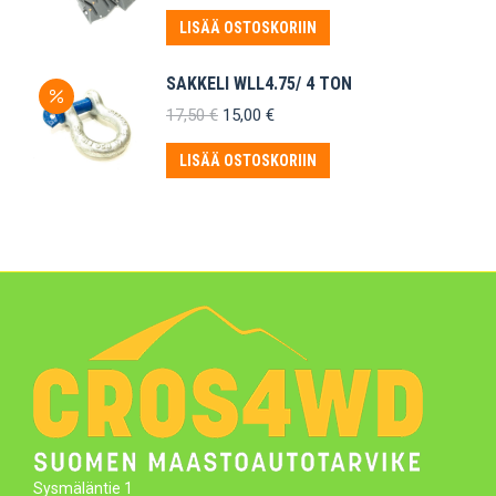
LISÄÄ OSTOSKORIIN
SAKKELI WLL4.75/ 4 TON
Alkuperäinen
Nykyinen
17,50
€
15,00
€
hinta
hinta
oli:
on:
LISÄÄ OSTOSKORIIN
17,50 €.
15,00 €.
Sysmäläntie 1