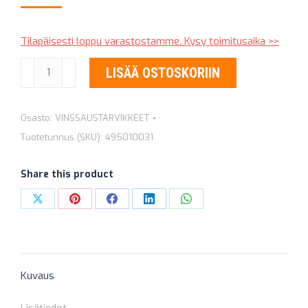
Tilapäisesti loppu varastostamme. Kysy toimitusaika >>
RULLAKITA
LISÄÄ OSTOSKORIIN
VINSSILLE
määrä
Osasto:
VINSSAUSTARVIKKEET
Tuotetunnus (SKU):
495010031
Share this product
Share
Share
Share
Share
Share
on
on
on
on
on
X
Pinterest
Facebook
LinkedIn
WhatsApp
Kuvaus