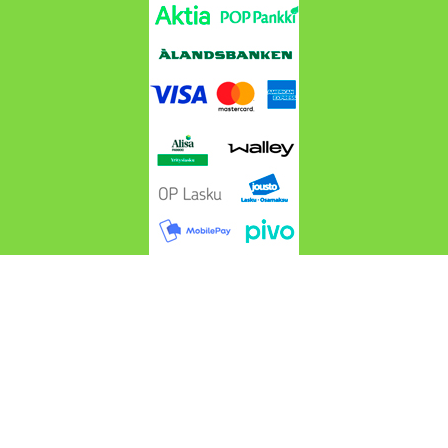
Cros4wd.fi @ 2024-2026 Suomen Maastoautotarvike