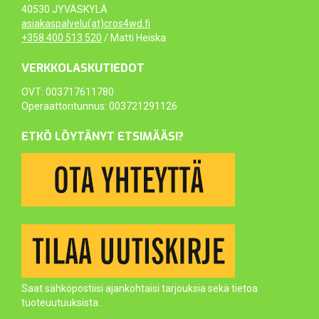
40530 JYVÄSKYLÄ
asiakaspalvelu(at)cros4wd.fi
+358 400 513 520
/ Matti Heiska
VERKKOLASKUTIEDOT
OVT: 003717611780
Operaattoritunnus: 003721291126
ETKÖ LÖYTÄNYT ETSIMÄÄSI?
Saat sähköpostiisi ajankohtaisi tarjouksia sekä tietoa
tuoteuutuuksista.