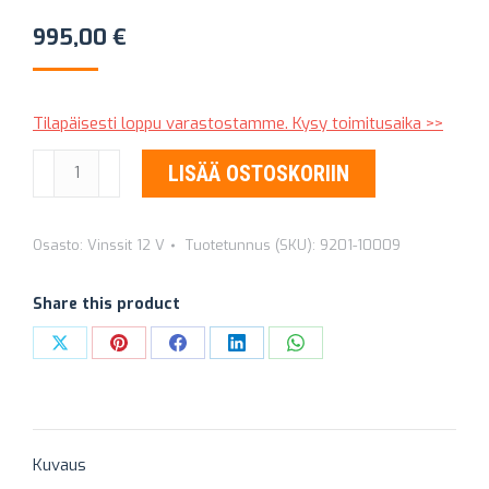
995,00
€
Tilapäisesti loppu varastostamme. Kysy toimitusaika >>
SÄHKÖVINSSI
LISÄÄ OSTOSKORIIN
ROCK
15000
Osasto:
Vinssit 12 V
Tuotetunnus (SKU):
9201-10009
IP67
12V
Share this product
9201-
10009
Share
Share
Share
Share
Share
määrä
on
on
on
on
on
X
Pinterest
Facebook
LinkedIn
WhatsApp
Kuvaus