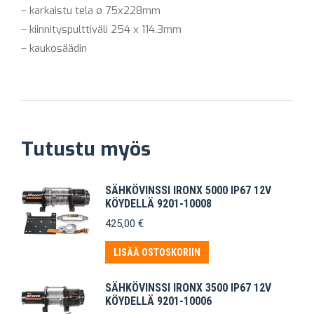
– karkaistu tela ø 75x228mm
– kiinnityspulttiväli 254 x 114.3mm
– kaukosäädin
Tutustu myös
SÄHKÖVINSSI IRONX 5000 IP67 12V
KÖYDELLÄ 9201-10008
425,00
€
LISÄÄ OSTOSKORIIN
SÄHKÖVINSSI IRONX 3500 IP67 12V
KÖYDELLÄ 9201-10006