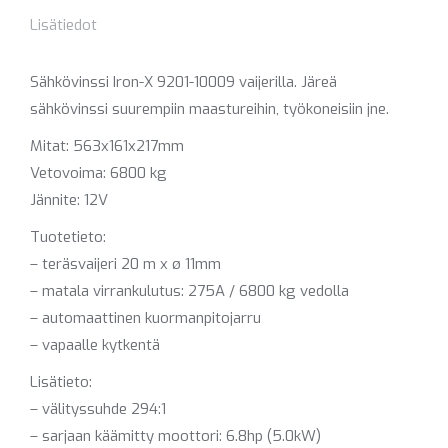
Lisätiedot
Sähkövinssi Iron-X 9201-10009 vaijerilla. Järeä
sähkövinssi suurempiin maastureihin, työkoneisiin jne.
Mitat: 563x161x217mm
Vetovoima: 6800 kg
Jännite: 12V
Tuotetieto:
– teräsvaijeri 20 m x ø 11mm
– matala virrankulutus: 275A / 6800 kg vedolla
– automaattinen kuormanpitojarru
– vapaalle kytkentä
Lisätieto:
– välityssuhde 294:1
– sarjaan käämitty moottori: 6.8hp (5.0kW)