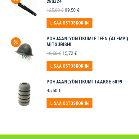
280324
Alkuperäinen
Nykyinen
125,00
€
99,50
€
hinta
hinta
oli:
on:
LISÄÄ OSTOSKORIIN
125,00 €.
99,50 €.
POHJAANLYÖNTIKUMI ETEEN (ALEMPI)
MITSUBISHI
Alkuperäinen
Nykyinen
18,50
€
15,72
€
hinta
hinta
oli:
on:
LISÄÄ OSTOSKORIIN
18,50 €.
15,72 €.
POHJAANLYÖNTIKUMI TAAKSE 5899
45,50
€
LISÄÄ OSTOSKORIIN