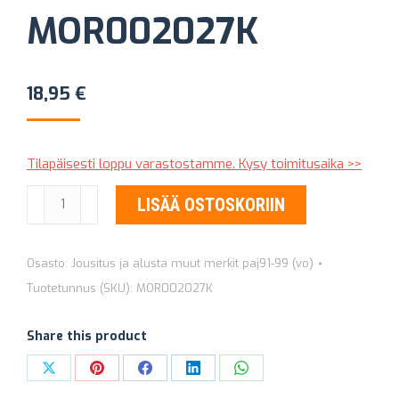
MOR002027K
18,95
€
Tilapäisesti loppu varastostamme. Kysy toimitusaika >>
KALLISTUKSENVAKAAJAN
LISÄÄ OSTOSKORIIN
Ø
30
Osasto:
Jousitus ja alusta muut merkit paj91-99 (vo)
MM
Tuotetunnus (SKU):
MOR002027K
PUSLAT
MOR002027K
Share this product
määrä
Share
Share
Share
Share
Share