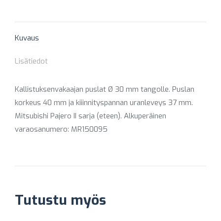
on
on
on
on
on
X
Pinterest
Facebook
LinkedIn
WhatsApp
Kuvaus
Lisätiedot
Kallistuksenvakaajan puslat Ø 30 mm tangolle. Puslan
korkeus 40 mm ja kiiinnityspannan uranleveys 37 mm.
Mitsubishi Pajero II sarja (eteen). Alkuperäinen
varaosanumero: MR150095
Tutustu myös