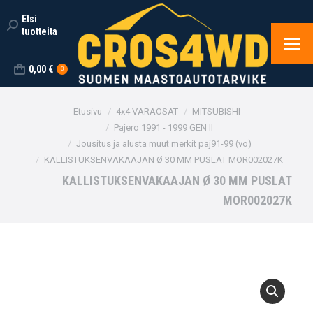
Etsi
Search:
tuotteita
0,00
€
0
You are here:
Etusivu
4x4 VARAOSAT
MITSUBISHI
Pajero 1991 - 1999 GEN II
Jousitus ja alusta muut merkit paj91-99 (vo)
KALLISTUKSENVAKAAJAN Ø 30 MM PUSLAT MOR002027K
KALLISTUKSENVAKAAJAN Ø 30 MM PUSLAT
MOR002027K