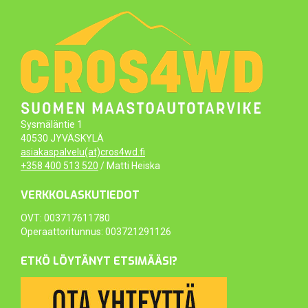
Sysmäläntie 1
40530 JYVÄSKYLÄ
asiakaspalvelu(at)cros4wd.fi
+358 400 513 520
/ Matti Heiska
VERKKOLASKUTIEDOT
OVT: 003717611780
Operaattoritunnus: 003721291126
ETKÖ LÖYTÄNYT ETSIMÄÄSI?