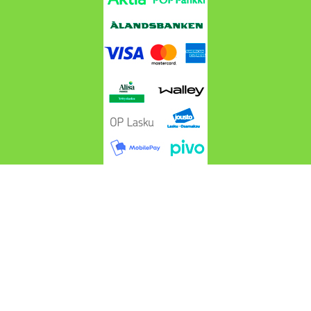
Cros4wd.fi @ 2024-2026 Suomen Maastoautotarvike
Cros4WD | Webdesign
Endofera Oy