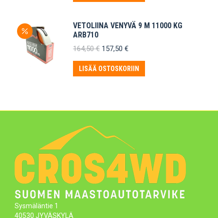
VETOLIINA VENYVÄ 9 M 11000 KG
ARB710
Alkuperäinen
Nykyinen
164,50
€
157,50
€
hinta
hinta
oli:
on:
LISÄÄ OSTOSKORIIN
164,50 €.
157,50 €.
Sysmäläntie 1
40530 JYVÄSKYLÄ